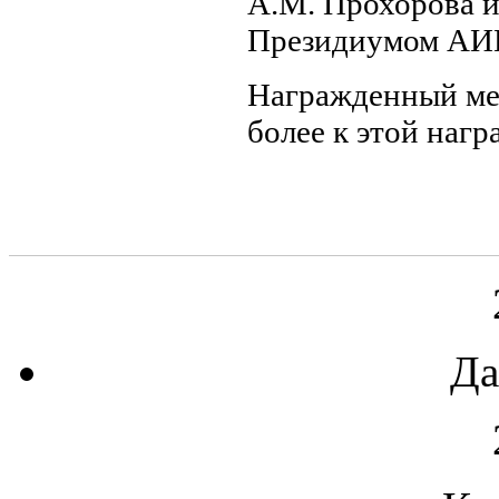
А.М. Прохорова и
Президиумом АИН
Награжденный ме
более к этой нагр
Да