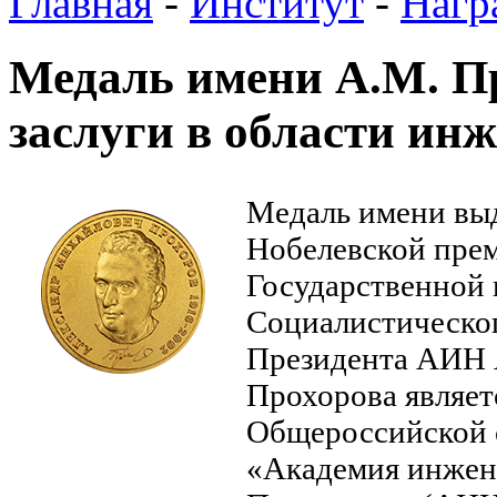
Главная
-
Институт
-
Нагр
Медаль имени А.М. П
заслуги в области ин
Медаль имени выд
Нобелевской прем
Государственной 
Социалистическог
Президента АИН 
Прохорова являет
Общероссийской 
«Академия инжен