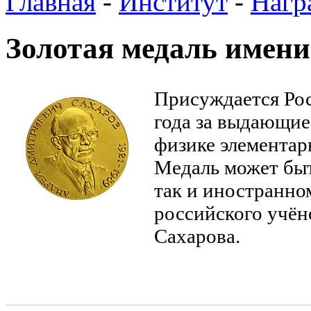
Главная
-
Институт
-
Нагр
Золотая медаль имени
Присуждается Рос
года за выдающие
физике элементар
Медаль может быт
так и иностранно
российского учё
Сахарова.