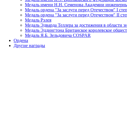
Медаль имени Н.Н. Семенова Академии инженерны
Медаль ордена "За заслуги перед Отечеством" I сте
Медаль ордена "За заслуги перед Отечеством" II ст
Медаль Рэлея
Медаль Эдварда Теллера за достижения в области э
Медаль Эддингтона Британское королевское общес
Медаль Я.Б. Зельдовича COSPAR
Ордена
Другие награды