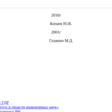
2010г
Копаев Ю.В.
2001г
Галанин М.Д.
» ГДР
луги в области инженерных наук»
онавтики РФ