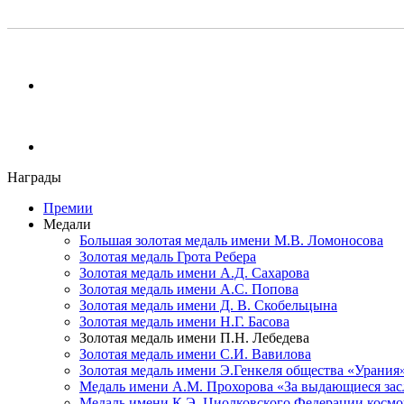
Награды
Премии
Медали
Большая золотая медаль имени М.В. Ломоносова
Золотая медаль Грота Ребера
Золотая медаль имени А.Д. Сахарова
Золотая медаль имени А.С. Попова
Золотая медаль имени Д. В. Скобельцына
Золотая медаль имени Н.Г. Басова
Золотая медаль имени П.Н. Лебедева
Золотая медаль имени С.И. Вавилова
Золотая медаль имени Э.Генкеля общества «Урания
Медаль имени А.М. Прохорова «За выдающиеся зас
Медаль имени К.Э. Циолковского Федерации косм