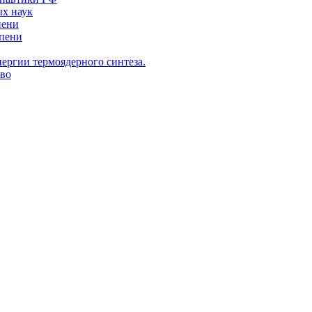
х наук
пени
епени
нергии термоядерного синтеза.
тво