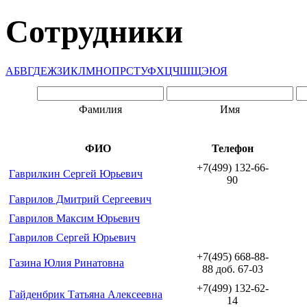
Сотрудники
А
Б
В
Г
Д
Е
Ж
З
И
К
Л
М
Н
О
П
Р
С
Т
У
Ф
Х
Ц
Ч
Ш
Щ
Э
Ю
Я
Фамилия
Имя
ФИО
Телефон
+7(499) 132-66-
Гаврилкин Сергей Юрьевич
90
Гаврилов Дмитрий Сергеевич
Гаврилов Максим Юрьевич
Гаврилов Сергей Юрьевич
+7(495) 668-88-
Газина Юлия Ринатовна
88 доб. 67-03
+7(499) 132-62-
Гайденбрик Татьяна Алексеевна
14