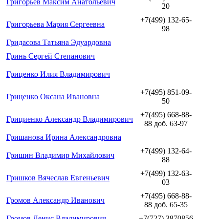
Григорьев Максим Анатольевич
20
+7(499) 132-65-
Григорьева Мария Сергеевна
98
Гридасова Татьяна Эдуардовна
Гринь Сергей Степанович
Гриценко Илия Владимирович
+7(495) 851-09-
Гриценко Оксана Ивановна
50
+7(495) 668-88-
Грициенко Александр Владимирович
88 доб. 63-97
Гришанова Ирина Александровна
+7(499) 132-64-
Гришин Владимир Михайлович
88
+7(499) 132-63-
Гришков Вячеслав Евгеньевич
03
+7(495) 668-88-
Громов Александр Иванович
88 доб. 65-35
Громов Денис Владимирович
+7(727) 3870856