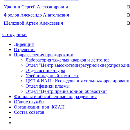
Урюпин Сергей Александрович
В
Фролов Александр Анатольевич
В
Шелковой Артём Алексеевич
В
Сотрудники
Дирекция
Отделения
Подразделения при дирекции
Лаборатория тяжелых кварков и лептонов
Отдел "Центр высокотемпературной сверхпроводимо
Отдел аспирантуры
Учебно-научный комплекс
ЦКП ФИАН «Исследования сильно-коррелированн
Отдел физики плазмы
Отдел "Центр прецизионной обработки"
Филиалы и обособленные подразделения
Общие службы
Организации при ФИАН
Состав советов