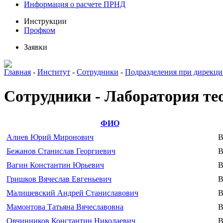
Информация о расчете ПРНД
Инструкции
Профком
Заявки
Главная
-
Институт
-
Сотрудники
-
Подразделения при дирекц
Сотрудники - Лаборатория те
ФИО
Алиев Юрий Миронович
В
Бежанов Станислав Георгиевич
В
Вагин Константин Юрьевич
В
Гришков Вячеслав Евгеньевич
В
Малишевский Андрей Станиславович
В
Мамонтова Татьяна Вячеславовна
В
Овчинников Константин Николаевич
В