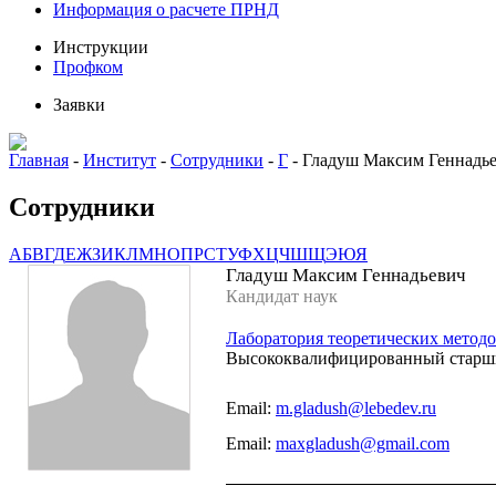
Информация о расчете ПРНД
Инструкции
Профком
Заявки
Главная
-
Институт
-
Сотрудники
-
Г
-
Гладуш Максим Геннадь
Сотрудники
А
Б
В
Г
Д
Е
Ж
З
И
К
Л
М
Н
О
П
Р
С
Т
У
Ф
Х
Ц
Ч
Ш
Щ
Э
Ю
Я
Гладуш Максим Геннадьевич
Кандидат наук
Лаборатория теоретических метод
Высококвалифицированный старший 
Email:
m.gladush@lebedev.ru
Email:
maxgladush@gmail.com