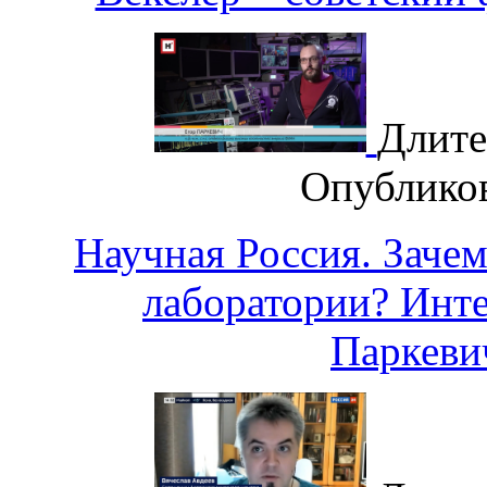
Длите
Опублико
Научная Россия. Заче
лаборатории? Инт
Паркев