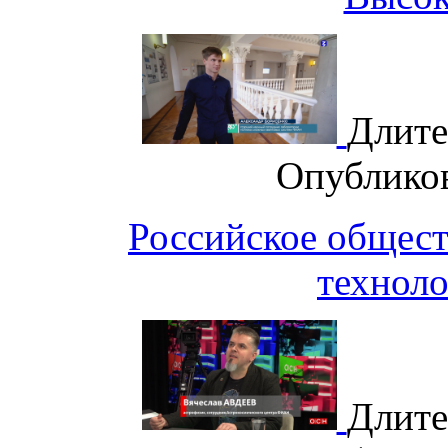
Длите
Опублико
Российское общест
техноло
Длите