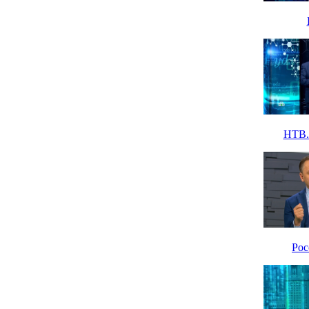
НТВ. 
Рос