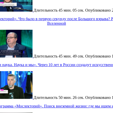
Длительность
45 мин. 05 сек.
Опубликовано
кторий». Что было в первую секунду после Большого взрыва? 
Вселенной
Длительность
45 мин. 49 сек.
Опубликовано
наука. Наука и мы». Через 10 лет в России создадут искусстве
Длительность
50 мин. 26 сек.
Опубликовано
ограмма «Мослекторий». Поиск внеземной жизни: где мы ищем и