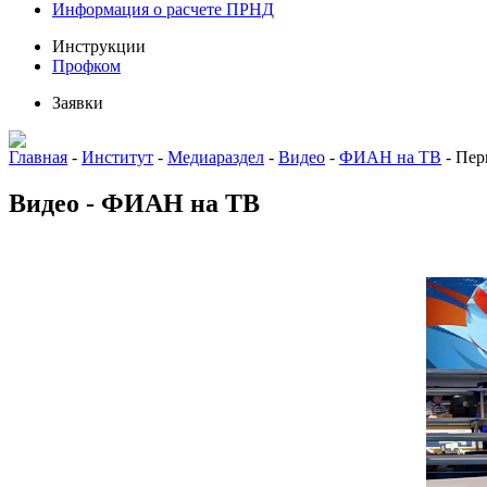
Информация о расчете ПРНД
Инструкции
Профком
Заявки
Главная
-
Институт
-
Медиараздел
-
Видео
-
ФИАН на ТВ
-
Пер
Видео - ФИАН на ТВ