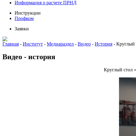
Информация о расчете ПРНД
Инструкции
Профком
Заявки
Главная
-
Институт
-
Медиараздел
-
Видео
-
История
-
Круглый 
Видео - история
Круглый стол «