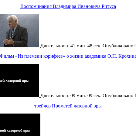
Воспоминания Владимира Ивановича Ритуса
Длительность
41 мин. 48 сек.
Опубликовано
Фильм «Из племени корифеев» о жизни академика О.Н. Крохин
Длительность
09 мин. 09 сек.
Опубликовано
трейлер Прометей лазерной эры