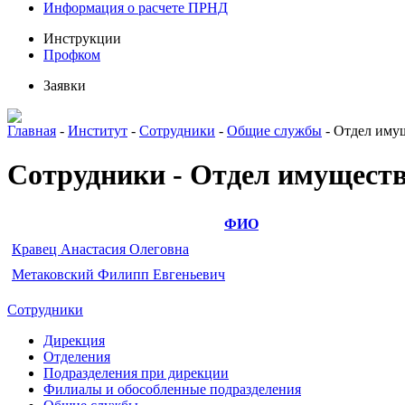
Информация о расчете ПРНД
Инструкции
Профком
Заявки
Главная
-
Институт
-
Сотрудники
-
Общие службы
-
Отдел иму
Сотрудники - Отдел имущест
ФИО
Кравец Анастасия Олеговна
Метаковский Филипп Евгеньевич
Сотрудники
Дирекция
Отделения
Подразделения при дирекции
Филиалы и обособленные подразделения