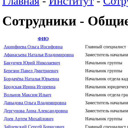
Главная
-
Институт
-
Сотр
Сотрудники - Общи
ФИО
Акинфиева Ольга Иосифовна
Главный специалист
Афанасьева Наталья Владимировна
Заместитель начальн
Бакунчев Юрий Николаевич
Начальник группы
Березин Павел Дмитриевич
Начальник группы
Бордачёва Наталья Юрьевна
Начальник отдела ка
Бродская Ирина Игоревна
Начальник юридичес
Вольнов Максим Ильич
Начальник отдела гр
Давыдова Ольга Владимировна
Заместитель начальни
Дергунова Анна Александровна
Заместитель начальни
Доев Артем Михайлович
Начальник группы
Зайцевский Сергей Борисович
Главный специалист 