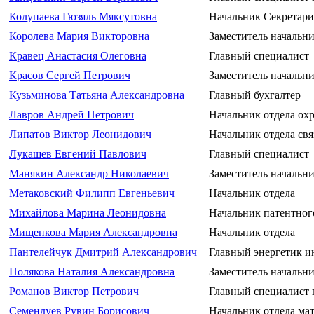
Колупаева Гюзяль Мяксутовна
Начальник Секретари
Королева Мария Викторовна
Заместитель начальни
Кравец Анастасия Олеговна
Главный специалист
Красов Сергей Петрович
Заместитель начальни
Кузьминова Татьяна Александровна
Главный бухгалтер
Лавров Андрей Петрович
Начальник отдела ох
Липатов Виктор Леонидович
Начальник отдела св
Лукашев Евгений Павлович
Главный специалист
Манякин Александр Николаевич
Заместитель начальни
Метаковский Филипп Евгеньевич
Начальник отдела
Михайлова Марина Леонидовна
Начальник патентног
Мищенкова Мария Александровна
Начальник отдела
Пантелейчук Дмитрий Александрович
Главный энергетик и
Полякова Наталия Александровна
Заместитель начальни
Романов Виктор Петрович
Главный специалист 
Семендуев Рувин Борисович
Начальник отдела ма