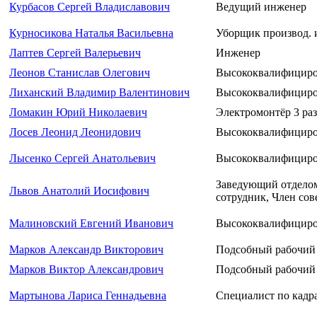
Курбасов Сергей Владиславович
Ведущий инженер
Курносикова Наталья Васильевна
Уборщик производ. 
Лаптев Сергей Валерьевич
Инженер
Леонов Станислав Олегович
Высококвалифициров
Лиханский Владимир Валентинович
Высококвалифициров
Ломакин Юрий Николаевич
Электромонтёр 3 раз
Лосев Леонид Леонидович
Высококвалифициро
Лысенко Сергей Анатольевич
Высококвалифициро
Заведующий отдело
Львов Анатолий Иосифович
сотрудник, Член сов
Малиновский Евгений Иванович
Высококвалифициров
Марков Александр Викторович
Подсобный рабочий 
Марков Виктор Александрович
Подсобный рабочий 
Мартынова Лариса Геннадьевна
Специалист по кадр