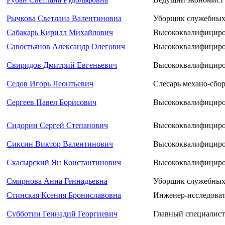
Рычкова Светлана Валентиновна
Уборщик служебных
Сабакарь Кирилл Михайлович
Высококвалифициро
Савостьянов Александр Олегович
Высококвалифициро
Свиридов Дмитрий Евгеньевич
Высококвалифициро
Седов Игорь Леонтьевич
Слесарь механо-сбор
Сергеев Павел Борисович
Высококвалифициро
Сидорин Сергей Степанович
Высококвалифициро
Сиксин Виктор Валентинович
Высококвалифициро
Скасырский Ян Константинович
Высококвалифициро
Смирнова Анна Геннадьевна
Уборщик служебных
Стинская Ксения Брониславовна
Инженер-исследоват
Субботин Геннадий Георгиевич
Главный специалист