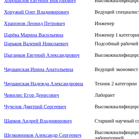
Хорошилов Евгений Викторович
Высококвалифициро
Хоружий Олег Владимирович
Ведущий специалис
Храпонов Леонид Петрович
Инженер
Царёва Марина Васильевна
Инженер 1 категори
Царьков Валерий Николаевич
Подсобный рабочий 
Цыганков Евгений Александрович
Высококвалифициро
Чаушанская Ирина Анатольевна
Ведущий экономист
Чаушанская Надежда Александровна
Техник 2 категории
Чивилис Егор Денисович
Лаборант
Чучелов Дмитрий Сергеевич
Высококвалифициро
Шарков Андрей Владимирович
Старший научный с
Высококвалифициро
Шелковников Александр Сергеевич
лабораторией