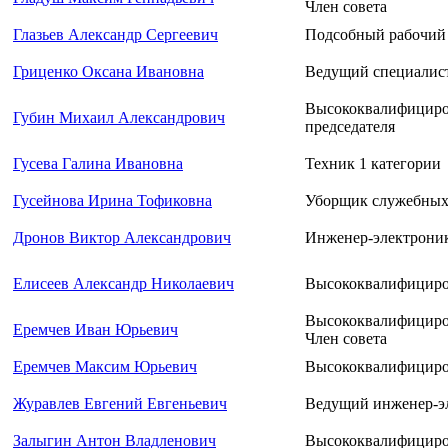
Член совета
Глазьев Александр Сергеевич
Подсобный рабочий 
Гриценко Оксана Ивановна
Ведущий специалист
Высококвалифициров
Губин Михаил Александрович
председателя
Гусева Галина Ивановна
Техник 1 категории
Гусейнова Ирина Тофиковна
Уборщик служебных
Дронов Виктор Александрович
Инженер-электроник
Елисеев Александр Николаевич
Высококвалифициро
Высококвалифициров
Еремчев Иван Юрьевич
Член совета
Еремчев Максим Юрьевич
Высококвалифициро
Журавлев Евгений Евгеньевич
Ведущий инженер-э
Залыгин Антон Владленович
Высококвалифициро