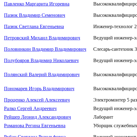
Павленко Маргарита Игоревна
Высококвалифициро
Пазюк Владимир Семенович
Высококвалифициро
Пазюк Светлана Евгеньевна
Инженер-технолог 2
Петровский Михаил Владимирович
Ведущий инженер-э
Половинкин Владимир Владимирович
Слесарь-сантехник 3
Полубояров Владимир Николаевич
Ведущий инженер-э
Полянский Валерий Владимирович
Высококвалифициро
Пономарев Игорь Владимирович
Высококвалифициров
Проценко Алексей Алексеевич
Электромонтер 5 раз
Ралко Сергей Андреевич
Ведущий инженер-э
Рейшер Леонид Александрович
Лаборант
Романова Регина Евгеньевна
Уборщик служебных
Рубан Светлана Рудольфовна
Ведущий экономист