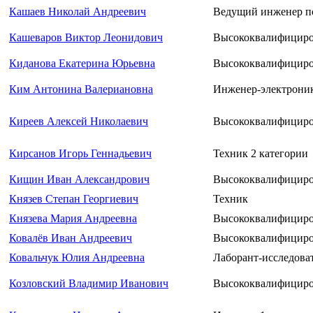
Кашаев Николай Андреевич
Ведущий инженер по
Кашеваров Виктор Леонидович
Высококвалифициро
Киданова Екатерина Юрьевна
Высококвалифициро
Ким Антонина Валериановна
Инженер-электроник
Киреев Алексей Николаевич
Высококвалифициро
Кирсанов Игорь Геннадьевич
Техник 2 категории
Кищин Иван Александрович
Высококвалифициро
Князев Степан Георгиевич
Техник
Князева Мария Андреевна
Высококвалифициро
Ковалёв Иван Андреевич
Высококвалифициро
Ковальчук Юлия Андреевна
Лаборант-исследова
Козловский Владимир Иванович
Высококвалифициров