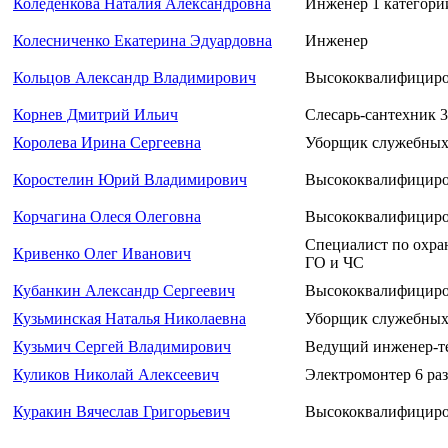
Коледенкова Наталия Александровна
Инженер 1 категори
Колесниченко Екатерина Эдуардовна
Инженер
Кольцов Александр Владимирович
Высококвалифициро
Корнев Дмитрий Ильич
Слесарь-сантехник 3
Королева Ирина Сергеевна
Уборщик служебных
Коростелин Юрий Владимирович
Высококвалифициро
Корчагина Олеся Олеговна
Высококвалифициро
Специалист по охра
Кривенко Олег Иванович
ГО и ЧС
Кубанкин Александр Сергеевич
Высококвалифициро
Кузьминская Наталья Николаевна
Уборщик служебных
Кузьмич Сергей Владимирович
Ведущий инженер-т
Куликов Николай Алексеевич
Электромонтер 6 раз
Куракин Вячеслав Григорьевич
Высококвалифициров