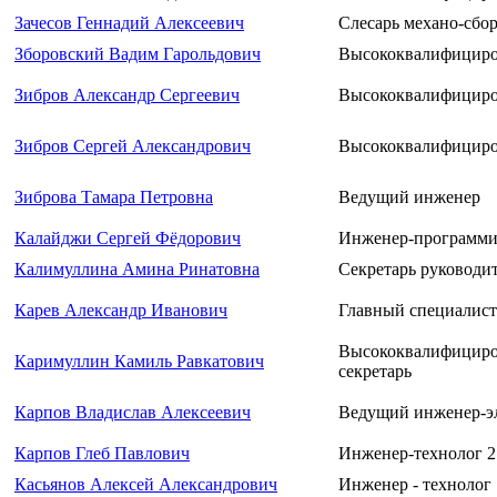
Зачесов Геннадий Алексеевич
Слесарь механо-сбор
Зборовский Вадим Гарольдович
Высококвалифициро
Зибров Александр Сергеевич
Высококвалифициро
Зибров Сергей Александрович
Высококвалифициров
Зиброва Тамара Петровна
Ведущий инженер
Калайджи Сергей Фёдорович
Инженер-программи
Калимуллина Амина Ринатовна
Секретарь руководи
Карев Александр Иванович
Главный специалист
Высококвалифициро
Каримуллин Камиль Равкатович
секретарь
Карпов Владислав Алексеевич
Ведущий инженер-э
Карпов Глеб Павлович
Инженер-технолог 2
Касьянов Алексей Александрович
Инженер - технолог