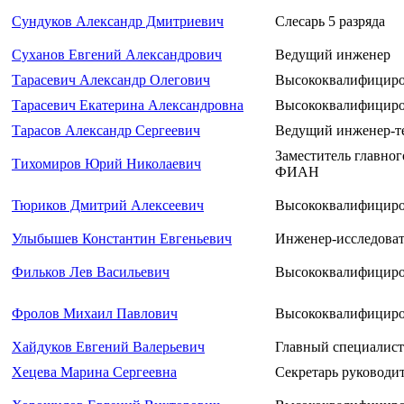
Сундуков Александр Дмитриевич
Слесарь 5 разряда
Суханов Евгений Александрович
Ведущий инженер
Тарасевич Александр Олегович
Высококвалифициро
Тарасевич Екатерина Александровна
Высококвалифициро
Тарасов Александр Сергеевич
Ведущий инженер-т
Заместитель главног
Тихомиров Юрий Николаевич
ФИАН
Тюриков Дмитрий Алексеевич
Высококвалифициро
Улыбышев Константин Евгеньевич
Инженер-исследоват
Фильков Лев Васильевич
Высококвалифициро
Фролов Михаил Павлович
Высококвалифициро
Хайдуков Евгений Валерьевич
Главный специалист
Хецева Марина Сергеевна
Секретарь руководи