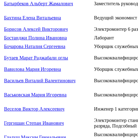
Батырбеков Альберт Жамалович
Заместитель руков
Бахтина Елена Витальевна
Ведущий экономист
Борисов Алексей Викторович
Электромонтер 6 раз
Бостанджи Полина Ивановна
Лаборант
Бочарова Наталия Сергеевна
Уборщик служебных
Бутаев Марат Раджабали оглы
Высококвалифициро
Вавилова Мария Игоревна
Уборщик служебных
Васильев Виталий Валентинович
Высококвалифициро
Васьковская Мария Игоревна
Высококвалифициро
Веселов Виктор Алексеевич
Инженер 1 категори
Электромонтер стан
Гергишан Степан Иванович
разряда, Подсобный 
Высококвалифициров
Гладуш Максим Геннадьевич