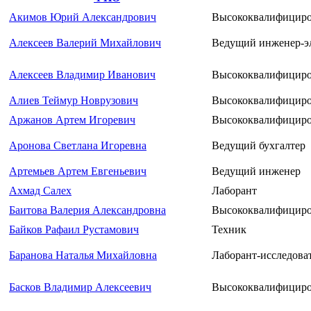
Акимов Юрий Александрович
Высококвалифициро
Алексеев Валерий Михайлович
Ведущий инженер-э
Алексеев Владимир Иванович
Высококвалифициро
Алиев Теймур Новрузович
Высококвалифициро
Аржанов Артем Игоревич
Высококвалифициро
Аронова Светлана Игоревна
Ведущий бухгалтер
Артемьев Артем Евгеньевич
Ведущий инженер
Ахмад Салех
Лаборант
Баитова Валерия Александровна
Высококвалифициро
Байков Рафаил Рустамович
Техник
Баранова Наталья Михайловна
Лаборант-исследова
Басков Владимир Алексеевич
Высококвалифициров