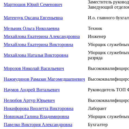
Заместитель руков
Мартюшов Юрий Семенович
Заведующий отдел
Матенчук Оксана Евгеньевна
И.о. главного бухгал
Мельник Ольга Николаевна
Техник
Михайлова Екатерина Александровна
Инженер
Михайлова Екатерина Викторовна
Уборщик служебных
Уборщик служебных 
Михайлова Наталья Викторовна
разряда
Морозов Николай Васильевич
Высококвалифициро
Нажмудинов Рамазан Магомедшапиевич
Высококвалифициро
Наумов Андрей Витальевич
Руководитель ТОП 
Нелюбов Артур Юрьевич
Высококвалифициро
Никифорова Виолетта Викторовна
Лаборант
Новицкая Галина Владимировна
Уборщик служебных
Павелко Виктория Александровна
Бухгалтер