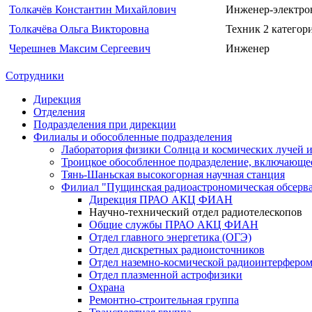
Толкачёв Константин Михайлович
Инженер-электро
Толкачёва Ольга Викторовна
Техник 2 категор
Черешнев Максим Сергеевич
Инженер
Сотрудники
Дирекция
Отделения
Подразделения при дирекции
Филиалы и обособленные подразделения
Лаборатория физики Солнца и космических лучей и
Троицкое обособленное подразделение, включаю
Тянь-Шаньская высокогорная научная станция
Филиал "Пущинская радиоастрономическая обсер
Дирекция ПРАО АКЦ ФИАН
Научно-технический отдел радиотелескопов
Общие службы ПРАО АКЦ ФИАН
Отдел главного энергетика (ОГЭ)
Отдел дискретных радиоисточников
Отдел наземно-космической радиоинтерферо
Отдел плазменной астрофизики
Охрана
Ремонтно-строительная группа