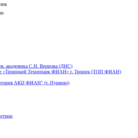
ник
ии
м. академика С.Н. Вернова (ДНС)
щее «Троицкий Технопарк ФИАН» г. Троицк (ТОП ФИАН)
ватория АКЦ ФИАН" (г. Пущино)
метрии