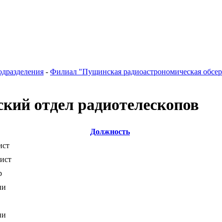
одразделения
-
Филиал "Пущинская радиоастрономическая обсе
ский отдел радиотелескопов
Должность
ист
ист
р
ии
ии