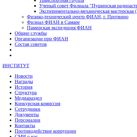
Транспортная группа
Ученый совет Филиала "Пущинская радиоас
Экспериментально-механическая мастерская
Физико-технический центр ФИАН, г. Протвино
Филиал ФИАН в Самаре
Памирская экспедиция ФИАН
Общие службы
Организации при ФИАН
Состав советов
ИНСТИТУТ
Новости
Награды
История
Структура
Медиараздел
Конкурсная комиссия
Сотрудники
Документы
Персоналии
Контакты
Противодействие коррупции
СМИ о нас