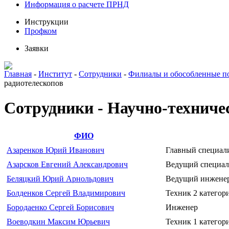
Информация о расчете ПРНД
Инструкции
Профком
Заявки
Главная
-
Институт
-
Сотрудники
-
Филиалы и обособленные п
радиотелескопов
Сотрудники - Научно-техниче
ФИО
Азаренков Юрий Иванович
Главный специал
Азарсков Евгений Александрович
Ведущий специал
Беляцкий Юрий Арнольдович
Ведущий инжене
Болденков Сергей Владимирович
Техник 2 категор
Бородаенко Сергей Борисович
Инженер
Воеводкин Максим Юрьевич
Техник 1 категор