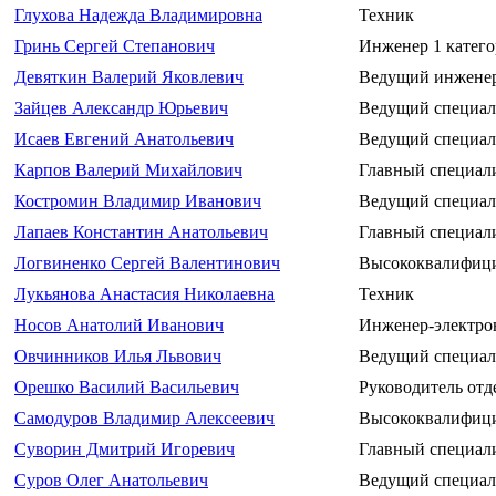
Глухова Надежда Владимировна
Техник
Гринь Сергей Степанович
Инженер 1 катег
Девяткин Валерий Яковлевич
Ведущий инжене
Зайцев Александр Юрьевич
Ведущий специал
Исаев Евгений Анатольевич
Ведущий специал
Карпов Валерий Михайлович
Главный специал
Костромин Владимир Иванович
Ведущий специал
Лапаев Константин Анатольевич
Главный специал
Логвиненко Сергей Валентинович
Высококвалифици
Лукьянова Анастасия Николаевна
Техник
Носов Анатолий Иванович
Инженер-электро
Овчинников Илья Львович
Ведущий специал
Орешко Василий Васильевич
Руководитель от
Самодуров Владимир Алексеевич
Высококвалифици
Суворин Дмитрий Игоревич
Главный специали
Суров Олег Анатольевич
Ведущий специал