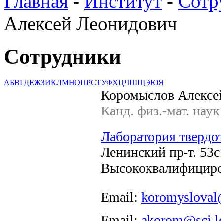
Главная
-
Институт
-
Сотр
Алексей Леонидович
Сотрудники
А
Б
В
Г
Д
Е
Ж
З
И
К
Л
М
Н
О
П
Р
С
Т
У
Ф
Х
Ц
Ч
Ш
Щ
Э
Ю
Я
Коромыслов Алексе
Канд. физ.-мат. наук
Лаборатория твердо
Ленинский пр-т. 53с1
Высококвалифициро
Email:
koromysloval
Email:
akorom@sci.l