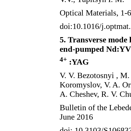
Optical Materials, 1-
doi:10.1016/j.optmat
5. Transverse mode l
end-pumped Nd:Y
4+
:YAG
V. V. Bezotosnyi , M.
Koromyslov, V. A. Or
A. Cheshev, R. V. Ch
Bulletin of the Lebed
June 2016
doi: 10.3103/S1068