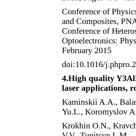
Conference of Physic
and Composites, PNA
Conference of Hetero
Optoelectronics: Phy
February 2015
doi:10.1016/j.phpro.
4.
High quality Y3Al
laser applications, r
Kaminskii A.A., Bala
Yu.L., Koromyslov A.
Krokhin O.N., Kravc
V.V., Tupitsyn I. M.