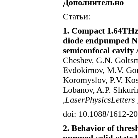
Дополнительно
Статьи:
1. Compact 1.64THz
diode endpumped Nd
semiconfocal cavity
A
Cheshev, G.N. Goltsma
Evdokimov, M.V. Gor
Koromyslov, P.V. Kos
Lobanov, A.P. Shkurin
,
Laser
Physics
Letters
doi: 10.1088/1612-2
2. Behavior of thre
pumped solid-state la