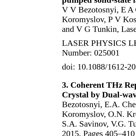
V V Bezotosnyi, E A
Koromyslov, P V Kos
and V G Tunkin, Lase
LASER PHYSICS LETT
Number: 025001
doi: 10.1088/1612-2
3. Coherent THz Rep
Crystal by Dual-wa
Bezotosnyi, E.A. Che
Koromyslov, O.N. Kr
S.A. Savinov, V.G. T
2015, Pages 405–410