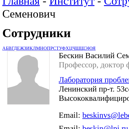
Главная
-
Институт
-
Сотр
Семенович
Сотрудники
А
Б
В
Г
Д
Е
Ж
З
И
К
Л
М
Н
О
П
Р
С
Т
У
Ф
Х
Ц
Ч
Ш
Щ
Э
Ю
Я
Бескин Василий Се
Профессор, доктор ф
Лаборатория пробле
Ленинский пр-т. 53с4
Высококвалифициро
Email:
beskinvs@leb
Email:
beskin@lpi.ru