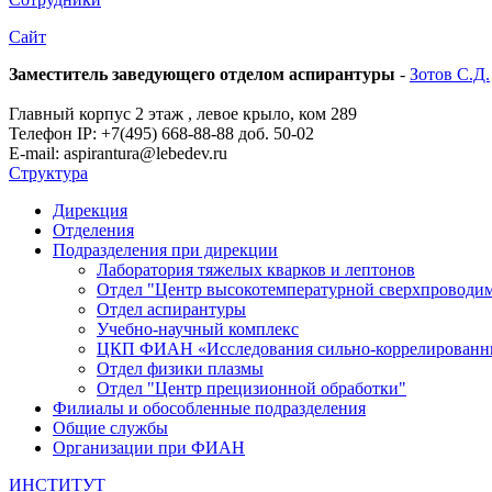
Сайт
Заместитель заведующего отделом аспирантуры
-
Зотов С.Д.
Главный корпус 2 этаж , левое крыло, ком 289
Телефон IP: +7(495) 668-88-88 доб. 50-02
E-mail: aspirantura@lebedev.ru
Структура
Дирекция
Отделения
Подразделения при дирекции
Лаборатория тяжелых кварков и лептонов
Отдел "Центр высокотемпературной сверхпроводимо
Отдел аспирантуры
Учебно-научный комплекс
ЦКП ФИАН «Исследования сильно-коррелированн
Отдел физики плазмы
Отдел "Центр прецизионной обработки"
Филиалы и обособленные подразделения
Общие службы
Организации при ФИАН
ИНСТИТУТ