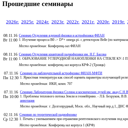
Прошедшие семинары
2026г.
2025г.
2024г.
2023г.
2022г.
2021г.
2020г.
2019г.
08.11.16
Семинар Отделения ядерной физики и астрофизики ФИАН
1. Изучение процесса B0 -> D*+ omega pi- с детектором Belle (по материа
Вт 11:00
Место проведения:
Конференц-зал ФИАН
08.11.16
Семинар Отделения квантовой радиофизики им. Н.Г. Басова
1. ОБРАЗОВАНИЕ УГЛЕРОДНОЙ НАНОПЛЕНКИ НА СТЕКЛЕ КУ-1 ПРИ ОТЖИ
Вт 11:00
Место проведения:
конференц-зал корпуса КРФ-2 (Троицк)
07.11.16
Семинар по наблюдательной астрофизике ФИАН-МФТИ
1. Яркостная температура как способ оценить параметры излучающей рел
Пн 12:30
Место проведения:
ИКИ, комн. 707
07.11.16
Семинар Лаборатории физики Солнца и космических лучей им. акад.С.Н.В
1. Проблемы теплового потока Земли и геонейтрино. - Л.Б. Безруков, В.В
Пн 10:00
аннотация
Место проведения:
г. Долгопрудный, Моск. обл., Научный пер.д.1, ДНС
02.11.16
Семинар по теоретической радиофизике
1. Печать с уменьшением при отражении рентгеновского излучения под кр
Ср 12:30
Место проведения:
Конференц-зал корпуса 1 (КРФ)