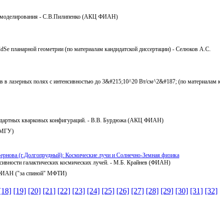
го моделирования - С.В.Пилипенко (АКЦ ФИАН)
Se планарной геометрии (по материалам кандидатской диссертации) - Селюков А.С.
в в лазерных полях с интенсивностью до 3&#215;10^20 Вт/см^2&#187; (по материалам 
тандартных кварковых конфигураций. - В.В. Бурдюжа (АКЦ ФИАН)
к.МГУ)
ернова (г.Долгопрудный): Космические лучи и Солнечно-Земная физика
сивности галактических космических лучей. - М.Б. Крайнев (ФИАН)
 ФИАН ("за спиной" МФТИ)
[18]
[19]
[20]
[21]
[22]
[23]
[24]
[25]
[26]
[27]
[28]
[29]
[30]
[31]
[32]