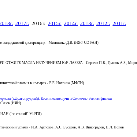
2018г.
2017г.
2016г.
2015г.
2014г.
2013г.
2012г.
2011г.
лам кандидатской диссертации). - Матвиенко Д.В. (ИЯФ СО РАН)
ГЕ МАСЛА ИЗЛУЧЕНИЕМ KrF-ЛАЗЕРА - Сергеев П.Б., Грасюк А.З., Морозов Н.В
ятивистской плазмы в квазарах - Е.Е. Нохрина (МФТИ)
ернова (г.Долгопрудный): Космические лучи и Солнечно-Земная физика
. Синёв (ИЯИ)
 ФИАН ("за спиной" МФТИ)
итическими углами - И.А. Артюков, А.С. Бусаров, А.В. Виноградов, Н.Л. Попов