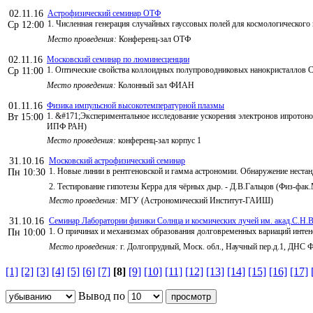
02.11.16
Астрофизический семинар ОТФ
1. Численная генерация случайных гауссовых полей для космологическо
Ср 12:00
Место проведения:
Конференц-зал ОТФ
02.11.16
Московский семинар по люминесценции
1. Оптические свойства коллоидных полупроводниковых нанокристаллов Cd
Ср 11:00
Место проведения:
Колонный зал ФИАН
01.11.16
Физика импульсной высокотемпературной плазмы
1. &#171;Экспериментальное исследование ускорения электронов ипротоно
Вт 15:00
ИПФ РАН)
Место проведения:
конференц-зал корпус 1
31.10.16
Московский астрофизический семинар
1. Новые линии в рентгеновской и гамма астрономии. Обнаружение нес
Пн 10:30
2. Тестирование гипотезы Керра для чёрных дыр. - Д.В.Гальцов (Физ-фа
Место проведения:
МГУ (Астрономический Институт-ГАИШ)
31.10.16
Семинар Лаборатории физики Солнца и космических лучей им. акад.С.Н.В
1. О причинах и механизмах образования долговременных вариаций интен
Пн 10:00
Место проведения:
г. Долгопрудный, Моск. обл., Научный пер.д.1, ДНС
[1]
[2]
[3]
[4]
[5]
[6]
[7]
[8]
[9]
[10]
[11]
[12]
[13]
[14]
[15]
[16]
[17]
Вывод по