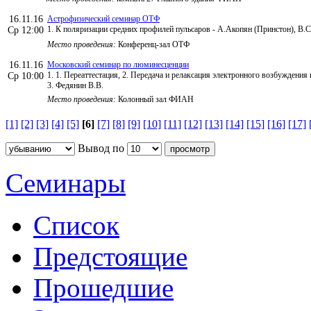
16.11.16
Астрофизический семинар ОТФ
1. К поляризации средних профилей пульсаров - А.Акопян (Принстон), В.
Ср 12:00
Место проведения:
Конференц-зал ОТФ
16.11.16
Московский семинар по люминесценции
1. 1. Переаттестация, 2. Передача и релаксация электронного возбуждения 
Ср 10:00
3. Федянин В.В.
Место проведения:
Колонный зал ФИАН
[1]
[2]
[3]
[4]
[5]
[6]
[7]
[8]
[9]
[10]
[11]
[12]
[13]
[14]
[15]
[16]
[17]
Вывод по
Семинары
Список
Предстоящие
Прошедшие