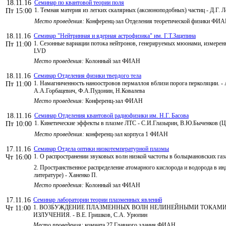
18.11.16
Семинар по квантовой теории поля
1. Темная материя из легких скалярных (аксионоподобных) частиц - Д.Г. 
Пт 15:00
Место проведения:
Конференц-зал Отделения теоретической физики ФИ
18.11.16
Семинар "Нейтринная и ядерная астрофизика" им. Г.Т.Зацепина
1. Сезонные вариации потока нейтронов, генерируемых мюонами, измере
Пт 11:00
LVD
Место проведения:
Колонный зал ФИАН
18.11.16
Семинар Отделения физики твердого тела
1. Намагниченность наноостровов пермаллоя вблизи порога перколяции. - 
Пт 11:00
А.А.Горбацевич, Ф.А.Пудонин, Н.Ковалева
Место проведения:
Конференц-зал ФИАН
18.11.16
Семинар Отделения квантовой радиофизики им. Н.Г. Басова
1. Кинетические эффекты в плазме ЛТС - С.И.Глазырин, В.Ю.Быченков (
Пт 10:00
Место проведения:
конференц-зал корпуса 1 ФИАН
17.11.16
Семинар Отдела оптики низкотемпературной плазмы
1. О распространении звуковых волн низкой частоты в больцмановских газ
Чт 16:00
2. Пространственное распределение атомарного кислорода и водорода в и
литературе) - Ханенко П.
Место проведения:
Колонный зал ФИАН
17.11.16
Семинар лаборатории теории плазменных явлений
1. ВОЗБУЖДЕНИЕ ПЛАЗМЕННЫХ ВОЛН НЕЛИНЕЙНЫМИ ТОКАМ
Чт 11:00
ИЗЛУЧЕНИЯ. - В.Е. Гришков, С.А. Урюпин
Место проведения:
комната 27 Главного здания ФИАН