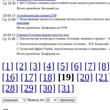
1. &#171;Новые элементы многослойной оптики мягкого рентгеновского ди
Ср 14:30
Место проведения:
Колонный зал
24.04.13
Астрофизический семинар ОТФ
1. Моделирование процессов ускорения частиц и излучения в областях акт
Ср 12:00
аннотация
Место проведения:
Конференц-зал ОТФ
24.04.13
Семинар Отделения физики твердого тела
1. Топологические изоляторы и токовые состояния: введение в предмет. - 
Ср 11:00
2. Топологически нетривиальные d-волновые состояния. - В.И. Белявский, 
3. Гигантский эффект Рашбы, топологические изоляторы и спинтроника. - 
Место проведения:
Конференц-зал
[1]
[2]
[3]
[4]
[5]
[6]
[7]
[8]
[16]
[17]
[18]
[19]
[20]
[21
[28]
[29]
[30]
[31]
Вывод по