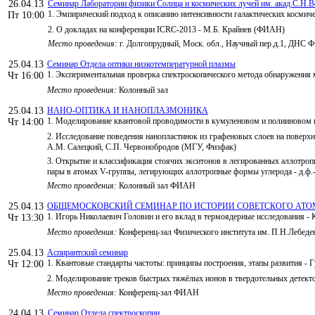
26.04.13
Семинар Лаборатории физики Солнца и космических лучей им. акад.С.Н.В
1. Эмпирический подход к описанию интенсивности галактических космич
Пт 10:00
2. О докладах на конференции ICRC-2013 - М.Б. Крайнев (ФИАН)
Место проведения:
г. Долгопрудный, Моск. обл., Научный пер.д.1, ДНС
25.04.13
Семинар Отдела оптики низкотемпературной плазмы
1. Экспериментальная проверка спектроскопического метода обнаружения м
Чт 16:00
Место проведения:
Колонный зал
25.04.13
НАНО-ОПТИКА И НАНОПЛАЗМОНИКА
1. Моделирование квантовой проводимости в кумуленовом и полииновом к
Чт 14:00
2. Исследование поведения нанопластинок из графеновых слоев на поверхно
А.М. Салецкий, С.П. Червонобродов (МГУ, Физфак)
3. Открытие и классификация стоячих экситонов в легированных аллотро
пары в атомах V-группы, легирующих аллотропные формы углерода - д.
Место проведения:
Колонный зал ФИАН
25.04.13
ОБЩЕМОСКОВСКИЙ СЕМИНАР ПО ИСТОРИИ СОВЕТСКОГО АТО
1. Игорь Николаевич Головин и его вклад в термоядерные исследования 
Чт 13:30
Место проведения:
Конференц-зал Физического института им. П.Н.Лебед
25.04.13
Аспирантский семинар
1. Квантовые стандарты частоты: принципы построения, этапы развития - 
Чт 12:00
2. Моделирование треков быстрых тяжёлых ионов в твердотельных детекто
Место проведения:
Конференц-зал ФИАН
24.04.13
Семинар Отдела спектроскопии