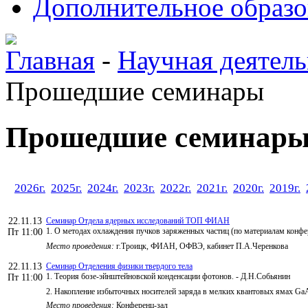
Дополнительное образо
Главная
-
Научная деятель
Прошедшие семинары
Прошедшие семинар
2026г.
2025г.
2024г.
2023г.
2022г.
2021г.
2020г.
2019г.
22.11.13
Семинар Отдела ядерных исследований ТОП ФИАН
1. О методах охлаждения пучков заряженных частиц (по материалам конфе
Пт 11:00
Место проведения:
г.Троицк, ФИАН, ОФВЭ, кабинет П.А.Черенкова
22.11.13
Семинар Отделения физики твердого тела
1. Теория бозе-эйнштейновской конденсации фотонов. - Д.Н.Собьянин
Пт 11:00
2. Накопление избыточных носителей заряда в мелких квантовых ямах GaA
Место проведения:
Конференц-зал