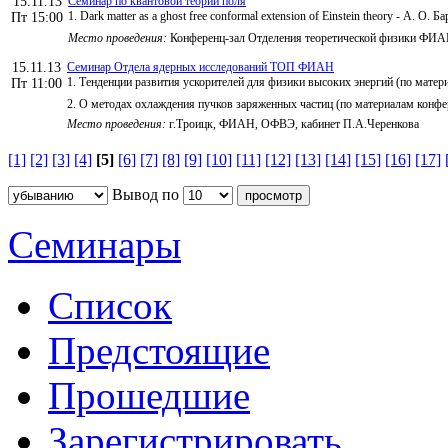
15.11.13
Семинар по квантовой теории поля
1. Dark matter as a ghost free conformal extension of Einstein theory - А. О. 
Пт 15:00
Место проведения:
Конференц-зал Отделения теоретической физики ФИ
15.11.13
Семинар Отдела ядерных исследований ТОП ФИАН
1. Тенденции развития ускорителей для физики высоких энергий (по мате
Пт 11:00
2. О методах охлаждения пучков заряженных частиц (по материалам конфе
Место проведения:
г.Троицк, ФИАН, ОФВЭ, кабинет П.А.Черенкова
[1]
[2]
[3]
[4]
[5]
[6]
[7]
[8]
[9]
[10]
[11]
[12]
[13]
[14]
[15]
[16]
[17]
Вывод по
Семинары
Список
Предстоящие
Прошедшие
Зарегистрировать