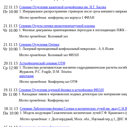
22.11.13
Семинар Отделения квантовой радиофизики им. Н.Г. Басова
1. Инерциальное распространение стримеров после среза внешнего напряж
Пт 10:00
Место проведения:
конференц-зал корпуса 1 ФИАН
21.11.13
Семинар Отдела оптики низкотемпературной плазмы
1. Фазовые диаграммы ориентационных переходов в поглощающих НЖК -
Чт 16:00
Место проведения:
Колонный зал
21.11.13
Семинар Отделения Оптики
1. Лазерный проекционный конфокальный микроскоп - А.А.Исаев
Чт 10:00
Место проведения:
Колонный зал ФИАН
20.11.13
Астрофизический семинар ОТФ
1. Полностью релятивистские магнитно-гидродинамические расчеты изгиб
Ср 12:00
Журавлев, P.C. Fragile, D.M. Teixeira
аннотация
Место проведения:
Конференц-зал ОТФ
19.11.13
Семинар Отделения ядерной физики и астрофизики ФИАН
1. Каскадные ливни в черенковских водных детекторах (по материалам ка
Вт 11:00
Место проведения:
Конференц-зал
18.11.13
Семинар Лаборатории физики Солнца и космических лучей им. акад.С.Н.В
1. Модель модуляции Галактических космических лучей Г.Ф. Крымского (
Пн 10:00
Место проведения:
г. Долгопрудный, Моск. обл., Научный пер.д.1, ДНС