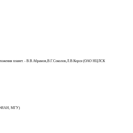
положения планет. - В.В.Абрамов,В.Г.Соколов,Л.В.Корси (ОАО НЦЛСК
 (ФИАН, МГУ)