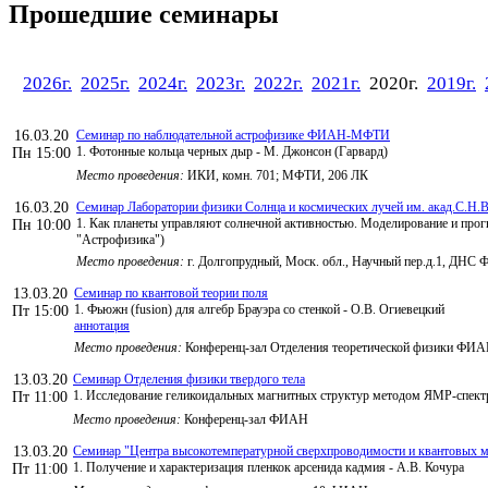
Прошедшие семинары
2026г.
2025г.
2024г.
2023г.
2022г.
2021г.
2020г.
2019г.
16.03.20
Семинар по наблюдательной астрофизике ФИАН-МФТИ
1. Фотонные кольца черных дыр - М. Джонсон (Гарвард)
Пн 15:00
Место проведения:
ИКИ, комн. 701; МФТИ, 206 ЛК
16.03.20
Семинар Лаборатории физики Солнца и космических лучей им. акад.С.Н.В
1. Как планеты управляют солнечной активностью. Моделирование и прог
Пн 10:00
"Астрофизика")
Место проведения:
г. Долгопрудный, Моск. обл., Научный пер.д.1, ДНС 
13.03.20
Семинар по квантовой теории поля
1. Фьюжн (fusion) для алгебр Брауэра со стенкой - О.В. Огиевецкий
Пт 15:00
аннотация
Место проведения:
Конференц-зал Отделения теоретической физики ФИ
13.03.20
Семинар Отделения физики твердого тела
1. Исследование геликоидальных магнитных структур методом ЯМР-спект
Пт 11:00
Место проведения:
Конференц-зал ФИАН
13.03.20
Семинар "Центра высокотемпературной сверхпроводимости и квантовых ма
1. Получение и характеризация пленкок арсенида кадмия - А.В. Кочура
Пт 11:00