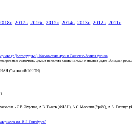
2018г.
2017г.
2016г.
2015г.
2014г.
2013г.
2012г.
2011г.
ернова (г.Долгопрудный): Космические лучи и Солнечно-Земная физика
нозирование солнечных циклов на основе статистического анализа рядов Вольфа и рас
ФИАН (\'за спиной\' МФТИ)
АН
роскопии. - С.В. Журенко, А.В. Ткачев (ФИАН), А.С. Москвин (УрФУ), А.А. Гиппиус
териалов им. В.Л. Гинзбурга"