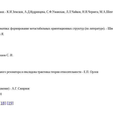
емах - К.И.Земсков, А.Д.Кудрявцева, С.Ф.Уманская, Л.Л.Чайков, Н.В.Чернега, М.А.Шев
ематика: формирование метастабильных ориентационных структур (по литературе). - Шв
 Я.
яшов С. И.
го резонатора и евклидова трактовка теории относительности - Е.П. Орлов
жение) - А.Г. Смирнов
АН
[18]
[19]