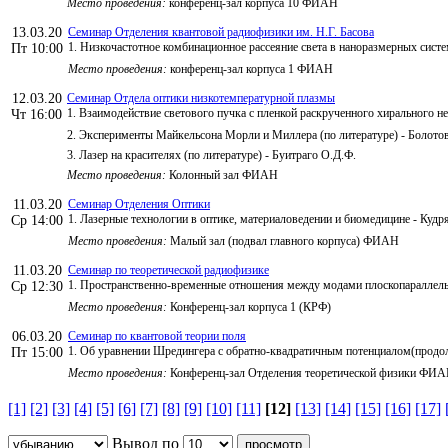
Место проведения:
конференц-зал корпуса 10 ФИАН
13.03.20
Семинар Отделения квантовой радиофизики им. Н.Г. Басова
1. Низкочастотное комбинационное рассеяние света в наноразмерных сист
Пт 10:00
Место проведения:
конференц-зал корпуса 1 ФИАН
12.03.20
Семинар Отдела оптики низкотемпературной плазмы
1. Взаимодействие светового пучка с пленкой раскрученного хирального н
Чт 16:00
2. Эксперименты Майкельсона Морли и Миллера (по литературе) - Болотов
3. Лазер на красителях (по литературе) - Буитраго О.Д.Ф.
Место проведения:
Колонный зал ФИАН
11.03.20
Семинар Отделения Оптики
1. Лазерные технологии в оптике, материаловедении и биомедицине - Кудр
Ср 14:00
Место проведения:
Малый зал (подвал главного корпуса) ФИАН
11.03.20
Семинар по теоретической радиофизике
1. Пространственно-временные отношения между модами плоскопараллельно
Ср 12:30
Место проведения:
Конференц-зал корпуса 1 (КРФ)
06.03.20
Семинар по квантовой теории поля
1. Об уравнении Шредингера с обратно-квадратичным потенциалом(продол
Пт 15:00
Место проведения:
Конференц-зал Отделения теоретической физики ФИ
[1]
[2]
[3]
[4]
[5]
[6]
[7]
[8]
[9]
[10]
[11]
[12]
[13]
[14]
[15]
[16]
[17]
Вывод по