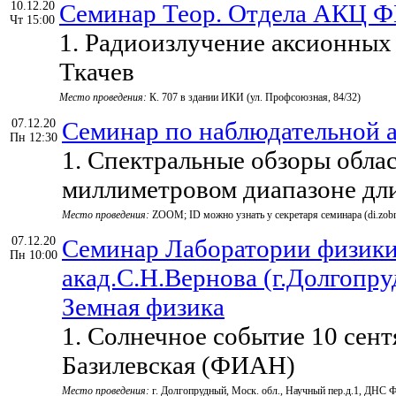
10.12.20
Семинар Теор. Отдела АКЦ 
Чт 15:00
1. Радиоизлучение аксионных з
Ткачев
Место проведения:
К. 707 в здании ИКИ (ул. Профсоюзная, 84/32)
07.12.20
Семинар по наблюдательно
Пн 12:30
1. Спектральные обзоры обла
миллиметровом диапазоне дли
Место проведения:
ZOOM; ID можно узнать у секретаря семинара (di.zob
07.12.20
Семинар Лаборатории физики
Пн 10:00
акад.С.Н.Вернова (г.Долгопр
Земная физика
1. Солнечное событие 10 сентяб
Базилевская (ФИАН)
Место проведения:
г. Долгопрудный, Моск. обл., Научный пер.д.1, ДНС 