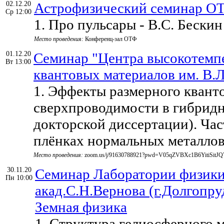
02.12.20
Астрофизический семинар О
Ср 12:00
1. Про пульсары - В.С. Бескин
Место проведения:
Конференц-зал ОТФ
01.12.20
Семинар "Центра высокотемп
Вт 13:00
квантовых материалов им. В.Л
1. Эффекты размерного квант
сверхпроводимости в гибридн
докторской диссертации). Част
плёнках нормальных металло
Место проведения:
zoom.us/j/91630788921?pwd=V05qZVBXc1B6YitiSitJ
30.11.20
Семинар Лаборатории физики
Пн 10:00
акад.С.Н.Вернова (г.Долгопр
Земная физика
1. Структура гелиосферного 