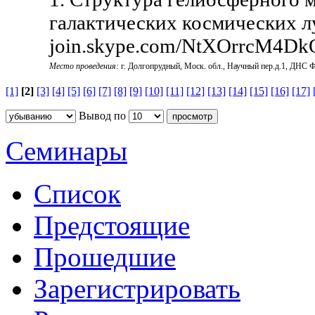
галактических космических л
join.skype.com/NtXOrrcM4Dk
Место проведения:
г. Долгопрудный, Моск. обл., Научный пер.д.1, ДНС
[1]
[2]
[3]
[4]
[5]
[6]
[7]
[8]
[9]
[10]
[11]
[12]
[13]
[14]
[15]
[16]
[17]
Вывод по
Семинары
Список
Предстоящие
Прошедшие
Зарегистрировать