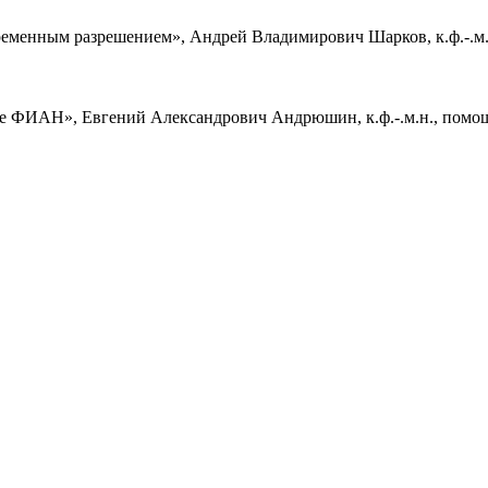
менным разрешением», Андрей Владимирович Шарков, к.ф.-.м.н.,
е ФИАН», Евгений Александрович Андрюшин, к.ф.-.м.н., помощ