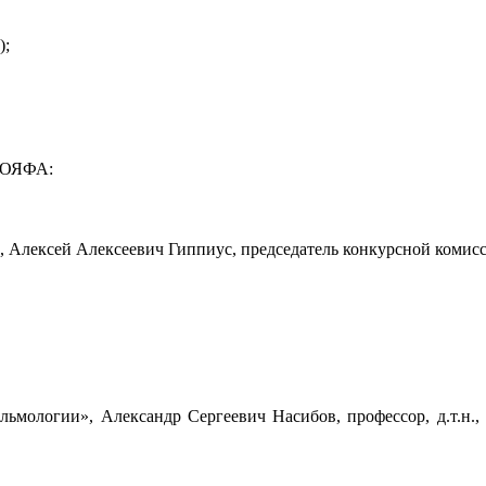
);
Э ОЯФА:
, Алексей Алексеевич Гиппиус, председатель конкурсной комис
ьмологии», Александр Сергеевич Насибов, профессор, д.т.н., 