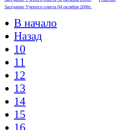
Заседание Ученого совета 04 октября 2006г.
В начало
Назад
10
11
12
13
14
15
16