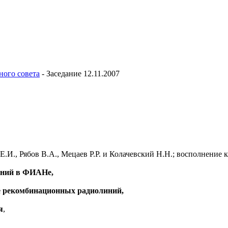
ного совета
-
Заседание 12.11.2007
Е.И., Рябов В.А., Мецаев Р.Р. и Колачевский Н.Н.; восполнение
аний в ФИАНе,
ие рекомбинационных радиолиний,
я
,