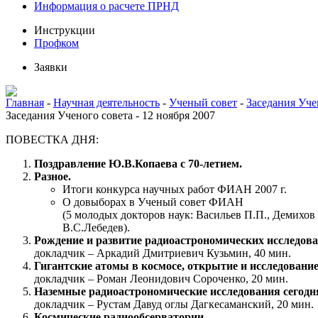
Информация о расчете ПРНД
Инструкции
Профком
Заявки
Главная
-
Научная деятельность
-
Ученый совет
-
Заседания Уче
Заседания Ученого совета - 12 ноября 2007
ПОВЕСТКА ДНЯ:
Поздравление Ю.В.Копаева с 70-летием.
Разное.
Итоги конкурса научных работ ФИАН 2007 г.
О довыборах в Ученый совет ФИАН
(5 молодых докторов наук: Васильев П.П., Демихов 
В.С.Лебедев).
Рождение и развитие радиоастрономических исследов
докладчик – Аркадий Дмитриевич Кузьмин, 40 мин.
Гигантские атомы в космосе, открытие и исследован
докладчик – Роман Леонидович Сороченко, 20 мин.
Наземные радиоастрономические исследования сегодн
докладчик – Рустам Давуд оглы Дагкесаманский, 20 мин.
Космические радиообсерватории,