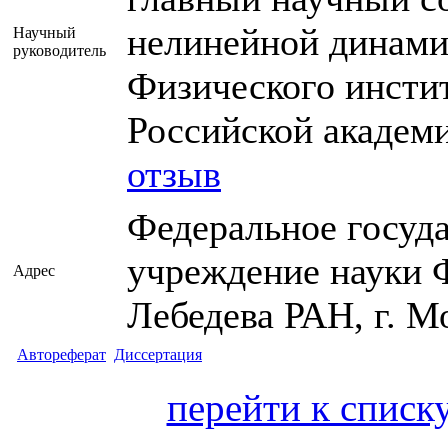
нелинейной динами
Научный
руководитель
Физического инстит
Российской академ
отзыв
Федеральное госуд
учреждение науки 
Адрес
Лебедева РАН, г. М
Автореферат
Диссертация
перейти к списк