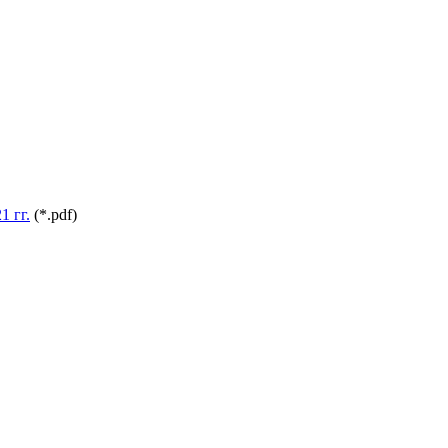
 гг.
(*.pdf)