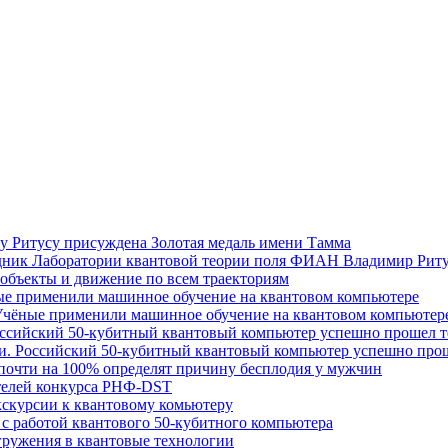
у Ритусу присуждена Золотая медаль имени Тамма
удник Лаборатории квантовой теории поля ФИАН Владимир Риту
е объекты и движение по всем траекториям
ые применили машинное обучение на квантовом компьютере
 Учёные применили машинное обучение на квантовом компьютер
Российский 50-кубитный квантовый компьютер успешно прошел 
ии. Российский 50-кубитный квантовый компьютер успешно про
 почти на 100% определят причину бесплодия у мужчин
телей конкурса РНФ-DST
кскурсии к квантовому комьютеру
 с работой квантового 50-кубитного компьютера
огружения в квантовые технологии