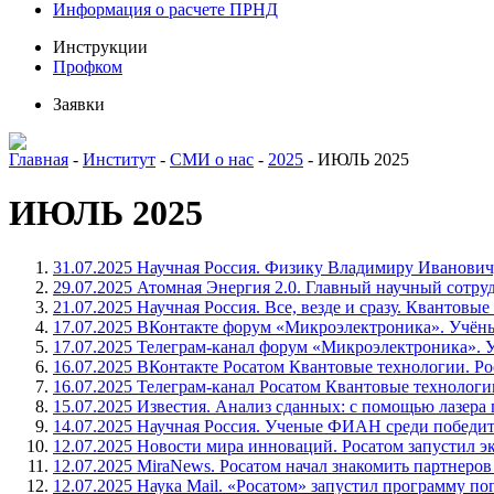
Информация о расчете ПРНД
Инструкции
Профком
Заявки
Главная
-
Институт
-
СМИ о нас
-
2025
-
ИЮЛЬ 2025
ИЮЛЬ 2025
31.07.2025 Научная Россия. Физику Владимиру Иванович
29.07.2025 Атомная Энергия 2.0. Главный научный сотр
21.07.2025 Научная Россия. Все, везде и сразу. Квантовы
17.07.2025 ВКонтакте форум «Микроэлектроника». Учён
17.07.2025 Телеграм-канал форум «Микроэлектроника».
16.07.2025 ВКонтакте Росатом Квантовые технологии. 
16.07.2025 Телеграм-канал Росатом Квантовые технолог
15.07.2025 Известия. Анализ сданных: с помощью лазера
14.07.2025 Научная Россия. Ученые ФИАН среди победи
12.07.2025 Новости мира инноваций. Росатом запустил э
12.07.2025 MiraNews. Росатом начал знакомить партнеров
12.07.2025 Наука Mail. «Росатом» запустил программу п