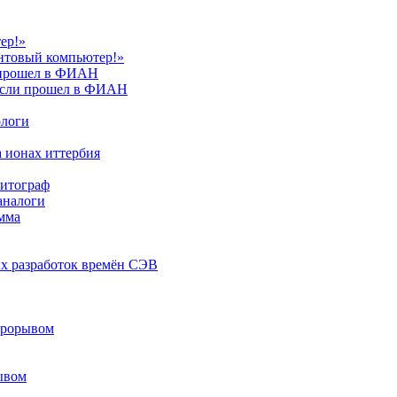
ер!»
антовый компьютер!»
и прошел в ФИАН
расли прошел в ФИАН
ологи
а ионах иттербия
литограф
аналоги
амма
ых разработок времён СЭВ
 прорывом
рывом