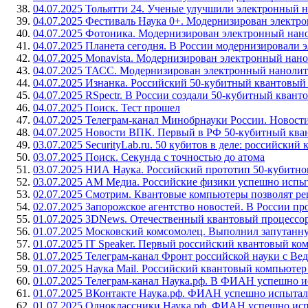
04.07.2025 Тольятти 24. Ученые улучшили электронный 
04.07.2025 Фестиваль Наука 0+. Модернизирован электр
04.07.2025 Фотоника. Модернизирован электронный нано
04.07.2025 Планета сегодня. В России модернизировали
04.07.2025 Monavista. Модернизирован электронный нано
04.07.2025 ТАСС. Модернизирован электронный нанолито
04.07.2025 Изнанка. Российский 50-кубитный квантовы
04.07.2025 RSpectr. В России создали 50-кубитный кван
04.07.2025 Поиск. Тест прошел
04.07.2025 Телеграм-канал Минобрнауки России. Новости
04.07.2025 Новости ВПК. Первый в РФ 50-кубитный ква
03.07.2025 SecurityLab.ru. 50 кубитов в деле: российск
03.07.2025 Поиск. Секунда с точностью до атома
03.07.2025 НИА Наука. Российский прототип 50-кубитн
03.07.2025 АМ Медиа. Российские физики успешно испы
02.07.2025 Смотрим. Квантовые компьютеры позволят ре
02.07.2025 Запорожское агентство новостей. В России 
01.07.2025 3DNews. Отечественный квантовый процессо
01.07.2025 Московский комсомолец. Выполнил запутанну
01.07.2025 IT Speaker. Первый российский квантовый к
01.07.2025 Телеграм-канал Фронт российской науки с 
01.07.2025 Наука Mail. Российский квантовый компьюте
01.07.2025 Телеграм-канал Наука.рф. В ФИАН успешно 
01.07.2025 ВКонтакте Наука.рф. ФИАН успешно испыта
01.07.2025 Одноклассники Наука.рф. ФИАН успешно ис