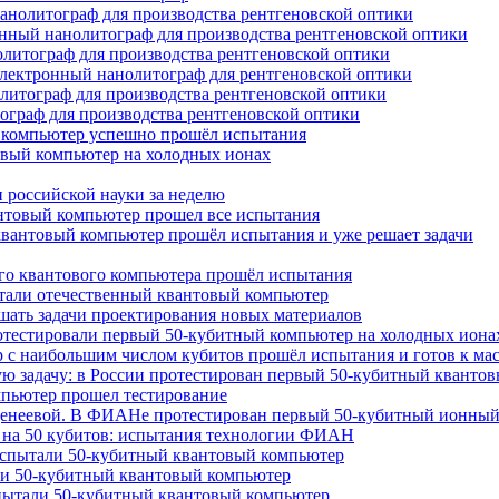
нанолитограф для производства рентгеновской оптики
онный нанолитограф для производства рентгеновской оптики
литограф для производства рентгеновской оптики
 электронный нанолитограф для рентгеновской оптики
литограф для производства рентгеновской оптики
граф для производства рентгеновской оптики
й компьютер успешно прошёл испытания
товый компьютер на холодных ионах
 российской науки за неделю
нтовый компьютер прошел все испытания
ий квантовый компьютер прошёл испытания и уже решает задачи
ого квантового компьютера прошёл испытания
тали отечественный квантовый компьютер
шать задачи проектирования новых материалов
протестировали первый 50-кубитный компьютер на холодных иона
р с наибольшим числом кубитов прошёл испытания и готов к м
ю задачу: в России протестирован первый 50-кубитный кванто
омпьютер прошел тестирование
Веденеевой. В ФИАНе протестирован первый 50-кубитный ионны
р на 50 кубитов: испытания технологии ФИАН
испытали 50-кубитный квантовый компьютер
ли 50-кубитный квантовый компьютер
пытали 50-кубитный квантовый компьютер