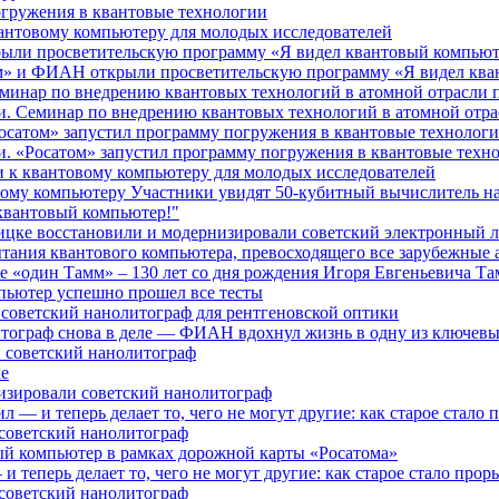
огружения в квантовые технологии
квантовому компьютеру для молодых исследователей
крыли просветительскую программу «Я видел квантовый компьют
том» и ФИАН открыли просветительскую программу «Я видел кв
Семинар по внедрению квантовых технологий в атомной отрасл
ии. Семинар по внедрению квантовых технологий в атомной от
Росатом» запустил программу погружения в квантовые технологи
и. «Росатом» запустил программу погружения в квантовые техн
ии к квантовому компьютеру для молодых исследователей
товому компьютеру Участники увидят 50-кубитный вычислитель н
 квантовый компьютер!"
ицке восстановили и модернизировали советский электронный 
ания квантового компьютера, превосходящего все зарубежные 
ке «один Тамм» – 130 лет со дня рождения Игоря Евгеньевича Т
пьютер успешно прошел все тесты
советский нанолитограф для рентгеновской оптики
литограф снова в деле — ФИАН вдохнул жизнь в одну из ключев
и советский нанолитограф
ле
низировали советский нанолитограф
 — и теперь делает то, чего не могут другие: как старое стало
 советский нанолитограф
й компьютер в рамках дорожной карты «Росатома»
 теперь делает то, чего не могут другие: как старое стало про
 советский нанолитограф