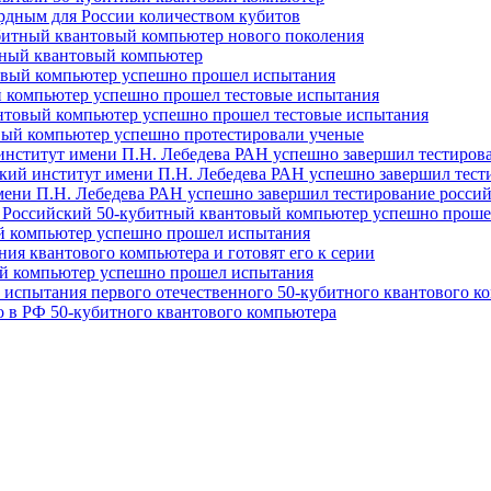
рдным для России количеством кубитов
убитный квантовый компьютер нового поколения
итный квантовый компьютер
товый компьютер успешно прошел испытания
й компьютер успешно прошел тестовые испытания
антовый компьютер успешно прошел тестовые испытания
овый компьютер успешно протестировали ученые
 институт имени П.Н. Лебедева РАН успешно завершил тестиров
еский институт имени П.Н. Лебедева РАН успешно завершил тест
имени П.Н. Лебедева РАН успешно завершил тестирование росси
и. Российский 50-кубитный квантовый компьютер успешно проше
ый компьютер успешно прошел испытания
ния квантового компьютера и готовят его к серии
ый компьютер успешно прошел испытания
 испытания первого отечественного 50-кубитного квантового к
 в РФ 50-кубитного квантового компьютера