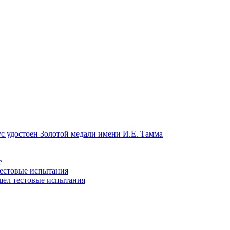
с удостоен Золотой медали имени И.Е. Тамма
е
тестовые испытания
шел тестовые испытания