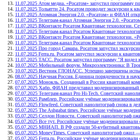
11.07.2025 Атом медиа. «Росатом» запустил программу п
11.07.2025 Тольятти 24. Росатом проводит экскурсии к 
11.07.2025 Атомная Энергия 2.0. «Росатом» и ФИАН от
11.07.2025 Телеграм-канал Атомная Энергия 2.0. «Роса
11.07.2025 ВКонтакте Росатом Квантовые технологии. 
11.07.2025 Телеграм-канал Росатом Квантовые технолог
11.07.2025 ВКонтакте Росатом Квантовые технологии. «
11.07.2025 Телеграм-канал Росатом Квантовые технологи
11.07.2025 Про город Самара. Росатом запустил экскурс
11.07.2025 Ferra.ru. Росатом запустил экскурсии к кван
11.07.2025 ТАСС. Росатом запустил программу "Я видел
10.07.2025 Мобильный форум. Микроэлектроника: В Тро
10.07.2025 Вестник ГЛОНАСС. Успешно завершены испыт
08.07.2025 Научная Россия. Единица порядочности в нау
07.07.2025 Монокль. Созданный в России квантовый ком
07.07.2025 Хабр. ФИАН представил модернизированный 
07.07.2025 Телеграм-канал Pro Hi-Tech. Советский нано
05.07.2025 Рамблер. Российские учёные модернизировал
05.07.2025 Flowfeed. Советский нанолитограф снова в де
05.07.2025 The Ashgabat times. Российские учёные модер
05.07.2025 Селдон Новости. Советский нанолитограф ожил
05.07.2025 Все тут. Российские учёные модернизировали
05.07.2025 МНИАП. В РФ создали 50-кубитный квантовы
05.07.2025 MoneyTimes. Советский нанолитограф ожил — и
05.07.2025 Ferra.ru. Российские учёные модернизировали