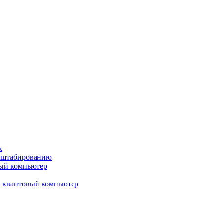
х
асштабированию
вый компьютер
й квантовый компьютер