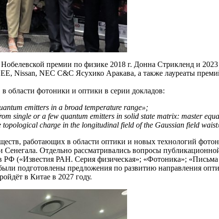
 Нобелевской премии по физике 2018 г. Донна Стрикленд и 202
E, Nissan, NEC C&C Ясухико Аракава, а также лауреаты премий
в в области фотоники и оптики в серии докладов:
quantum emitters in a broad temperature range»;
m single or a few quantum emitters in solid state matrix: master equat
e topological charge in the longitudinal field of the Gaussian field waist
бществ, работающих в области оптики и новых технологий фотон
и Сенегала. Отдельно рассматривались вопросы публикационной
в РФ («Известия РАН. Серия физическая»; «Фотоника»; «Письма
 были подготовлены предложения по развитию направления опт
йдёт в Китае в 2027 году.