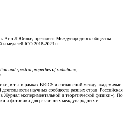
3 г. Анн Л'Юилье; президент Международного общества
 и медалей ICO 2018-2023 гг.
ion and spectral properties of radiation»;
».
ики, в т.ч. в рамках BRICS и соглашений между академиями
 деятельности научных сообществ разных стран. Российская
 в Журнал экспериментальной и теоретической физики»). По
ики и фотоники для различных международных и