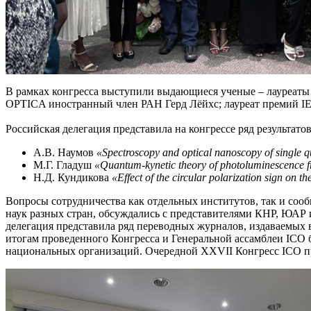
В рамках конгресса выступили выдающиеся ученые – лауреаты
OPTICA иностранный член РАН Герд Лёйхс; лауреат премий IEE
Российская делегация представила на конгрессе ряд результато
А.В. Наумов
«Spectroscopy and optical nanoscopy of single 
М.Г. Гладуш
«Quantum-kynetic theory of photoluminescence fro
Н.Д. Кундикова
«Effect of the circular polarization sign on th
Вопросы сотрудничества как отдельных институтов, так и соо
наук разных стран, обсуждались с представителями КНР, ЮАР 
делегация представила ряд переводных журналов, издаваемых 
итогам проведенного Конгресса и Генеральной ассамблеи ICO
национальных организаций. Очередной XXVII Конгресс ICO про