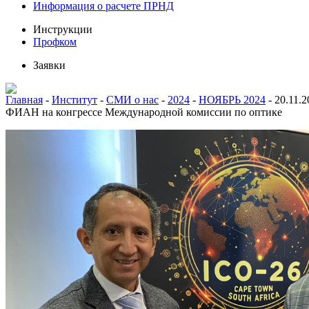
Информация о расчете ПРНД
Инструкции
Профком
Заявки
Главная
-
Институт
-
СМИ о нас
-
2024
-
НОЯБРЬ 2024
-
20.11.
ФИАН на конгрессе Международной комиссии по оптике