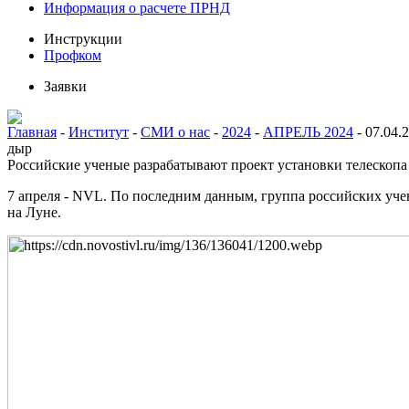
Информация о расчете ПРНД
Инструкции
Профком
Заявки
Главная
-
Институт
-
СМИ о нас
-
2024
-
АПРЕЛЬ 2024
-
07.04.
дыр
Российские ученые разрабатывают проект установки телескопа
7 апреля - NVL. По последним данным, группа российских уче
на Луне.