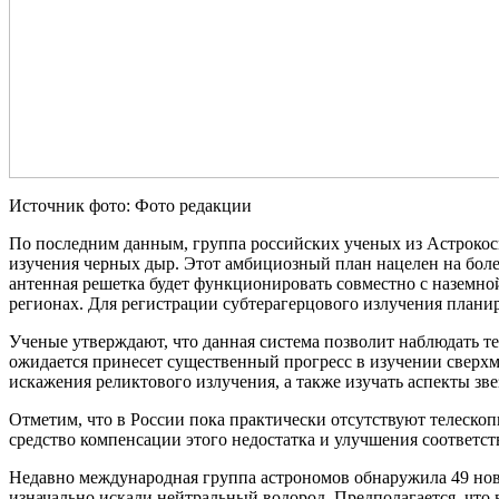
Источник фото: Фото редакции
По последним данным, группа российских ученых из Астрокосм
изучения черных дыр. Этот амбициозный план нацелен на боле
антенная решетка будет функционировать совместно с наземной
регионах. Для регистрации субтерагерцового излучения планир
Ученые утверждают, что данная система позволит наблюдать т
ожидается принесет существенный прогресс в изучении сверх
искажения реликтового излучения, а также изучать аспекты зве
Отметим, что в России пока практически отсутствуют телескоп
средство компенсации этого недостатка и улучшения соответс
Недавно международная группа астрономов обнаружила 49 новы
изначально искали нейтральный водород. Предполагается, что