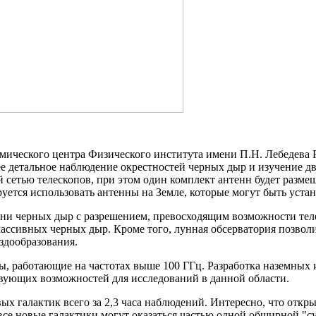
ического центра Физического института имени П.Н. Лебедева Р
е детальное наблюдение окрестностей черных дыр и изучение дв
 сетью телескопов, при этом один комплект антенн будет разме
уется использовать антенны на Земле, которые могут быть устан
ени черных дыр с разрешением, превосходящим возможности теле
массивных черных дыр. Кроме того, лунная обсерватория позвол
здообразования.
ы, работающие на частотах выше 100 ГГц. Разработка наземных 
твующих возможностей для исследований в данной области.
х галактик всего за 2,3 часа наблюдений. Интересно, что откры
 все новые галактики могут оказаться частью одной обширной "с