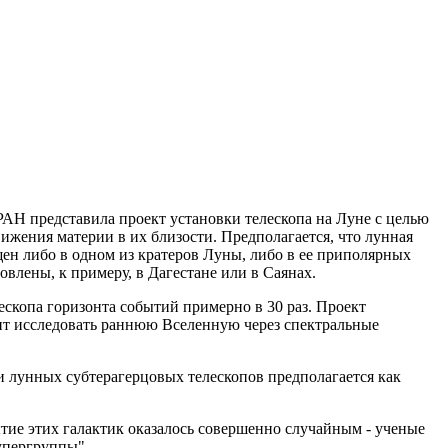
АН представила проект установки телескопа на Луне с целью
ижения материи в их близости. Предполагается, что лунная
щен либо в одном из кратеров Луны, либо в ее приполярных
овлены, к примеру, в Дагестане или в Саянах.
скопа горизонта событий примерно в 30 раз. Проект
ит исследовать раннюю Вселенную через спектральные
и лунных субтерагерцовых телескопов предполагается как
тие этих галактик оказалось совершенно случайным - ученые
упергруппы".