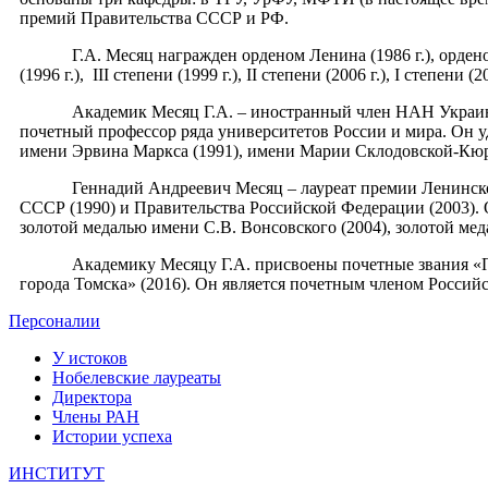
премий Правительства СССР и РФ.
Г.А. Месяц награжден орденом Ленина (1986 г.), орденом Тр
(1996 г.), III степени (1999 г.), II степени (2006 г.), I степе
Академик Месяц Г.А. – иностранный член НАН Украины и
почетный профессор ряда университетов России и мира. Он 
имени Эрвина Маркса (1991), имени Марии Склодовской-Кюри
Геннадий Андреевич Месяц – лауреат премии Ленинского к
СССР (1990) и Правительства Российской Федерации (2003).
золотой медалью имени С.В. Вонсовского (2004), золотой мед
Академику Месяцу Г.А. присвоены почетные звания «Почет
города Томска» (2016). Он является почетным членом Российс
Персоналии
У истоков
Нобелевские лауреаты
Директора
Члены РАН
Истории успеха
ИНСТИТУТ