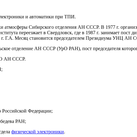
электроники и автоматики при ТПИ.
ики атмосферы Сибирского отделения АН СССР. В 1977 г. орган
ститута переезжает в Свердловск, где в 1987 г. занимает пост 
 г. Г.А. Месяц становится председателем Президиума УНЦ АН 
ьское отделение АН СССР (УрО РАН), пост председателя которог
УрО АН СССР.
Н;
ю Российской Федерации;
ебедева РАН;
отдела
физической электроники
.