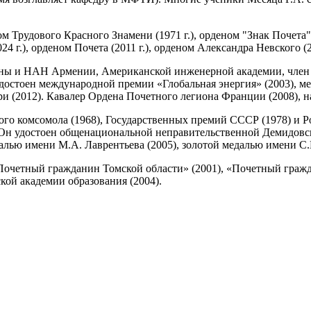
удового Красного Знамени (1971 г.), орденом "Знак Почета" (1
ни (2024 г.), орденом Почета (2011 г.), орденом Александра Невско
 НАН Армении, Американской инженерной академии, член ме
удостоен международной премии «Глобальная энергия» (2003), м
 (2012). Кавалер Ордена Почетного легиона Франции (2008), н
омсомола (1968), Государственных премий СССР (1978) и Рос
 Он удостоен общенациональной неправительственной Демидовск
алью имени М.А. Лаврентьева (2005), золотой медалью имени С.
ный гражданин Томской области» (2001), «Почетный граждан
кой академии образования (2004).