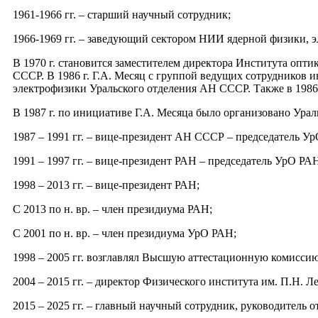
1961-1966 гг. – старший научный сотрудник;
1966-1969 гг. – заведующий сектором НИИ ядерной физики, 
В 1970 г. становится заместителем директора Института опт
СССР. В 1986 г. Г.А. Месяц с группой ведущих сотрудников ин
электрофизики Уральского отделения АН СССР. Также в 1986
В 1987 г. по инициативе Г.А. Месяца было организовано Урал
1987 – 1991 гг. – вице-президент АН СССР – председатель 
1991 – 1997 гг. – вице-президент РАН – председатель УрО РА
1998 – 2013 гг. – вице-президент РАН;
С 2013 по н. вр. – член президиума РАН;
С 2001 по н. вр. – член президиума УрО РАН;
1998 – 2005 гг. возглавлял Высшую аттестационную комисси
2004 – 2015 гг. – директор Физического института им. П.Н. Л
2015 – 2025 гг. – главный научный сотрудник, руководитель 