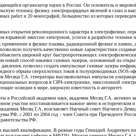
ся организатор науки в России. Он основатель и мировой л
ьсную технику, физику электроразрядных явлений в газах и вак
чных работ и 20 монографий, большинство из которых переведен
 открытия революционного характера в электрофизике, опред
ия взрывной эмиссии электронов, успехи в разработке техники
х применение в физике плазмы, радиационной физике и химии,
озволило получить качественно новые характеристики создавае
а объяснить широкий круг быстропротекающих электрофизически
м новый способ накачки газовых лазеров, основанный на откр
о давления, позволил создать импульсные газовые лазеры инфра
ндного обрыва сверхплотных токов в полупроводниках (SOS-эф
ом Месяца Г.А. генераторы высоковольтных импульсов ультрако
ципиальных вопросов в СВЧ-электронике, эмиссионной электрони
ющие позиции в мире, широкую известность и авторитет.
Российской академии наук, академик Месяц Г.А. активно зан
венном участии восстанавливается важное звено в историческом 
кадемик Месяц Г.А. возглавляет Научный совет Научного Демидо
думы РФ, с 2001 по 2004 год – член Совета при Президенте Рос
равительства РФ.
ысшей квалификации. В разные годы Геннадий Андреевич по со
мя возглавляет кафедру в МФТИ). Многие ученики Месяца Г.А. 