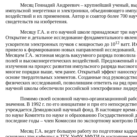
Месяц Геннадий Андреевич – крупнейший ученый, выдающий
импульсной энергетики и электроники, объединяющего импул
воздействий и их применения. Автор и соавтор более 700 нау
свидетельств на изобретения.
Месяцу Г.А. и его научной школе принадлежат три научных
Открытие и детальное исследование фундаментального явлен
12
ускорители электронных пучков с мощностью до 10
ватт. И
привело к формированию новых направлений исследований, п
Месяцем Г.А. эктонная модель вакуумного разряда позволил
полей и высокоэнергетических воздействий. Предложенный и
излучения на процесс развития импульсного разряда высоког
многие порядки выше, чем ранее. Открытый эффект наносеку
основе твердотельных элементов. Созданные под руководств
физических исследований, позволившим ответить на ряд прин
научной школы обеспечили российской электрофизике лидиру
Помимо своей основной научно-организационной работы в 
значения. В 1992 г. по его инициативе и при его непосредст
учреждается Демидовский научный фонд. В настоящее время а
по науке Комитета по науке и образованию Государственной 
последние годы – член Комиссии по экспортному контролю П
Месяц Г.А. ведет большую работу по подготовке кадров в
основаны три кафедры: в ТГУ, УрФУ, МФТИ (в настоящее вре