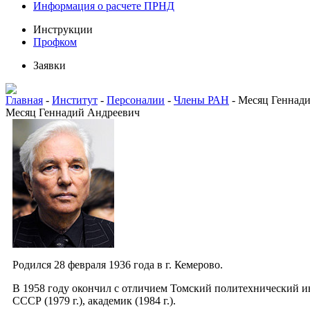
Информация о расчете ПРНД
Инструкции
Профком
Заявки
Главная
-
Институт
-
Персоналии
-
Члены РАН
-
Месяц Геннад
Месяц Геннадий Андреевич
Родился 28 февраля 1936 года в г. Кемерово.
В 1958 году окончил с отличием Томский политехнический инст
СССР (1979 г.), академик (1984 г.).