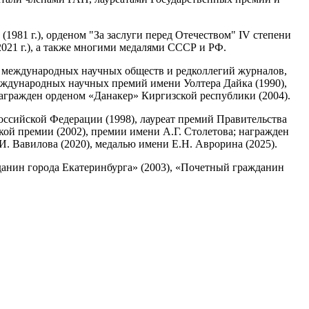
981 г.), орденом "За заслуги перед Отечеством" IV степени
го (2021 г.), а также многими медалями СССР и РФ.
ждународных научных обществ и редколлегий журналов,
еждународных научных премий имени Уолтера Дайка (1990),
агражден орденом «Данакер» Киргизской республики (2004).
сийской Федерации (1998), лауреат премий Правительства
ой премии (2002), премии имени А.Г. Столетова; награжден
И. Вавилова (2020), медалью имени Е.Н. Аврорина (2025).
ин города Екатеринбурга» (2003), «Почетный гражданин