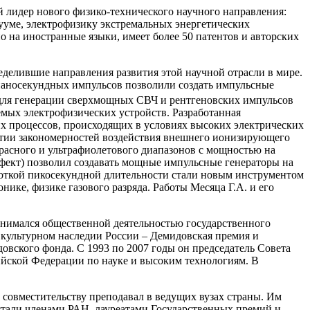
идер нового физико-технического научного направления:
ууме, электрофизику экстремальных энергетических
о на иностранные языки, имеет более 50 патентов и авторских
елившие направления развития этой научной отрасли в мире.
 наносекундных импульсов позволили создать импульсные
 для генерации сверхмощных СВЧ и рентгеновских импульсов
мых электрофизических устройств. Разработанная
х процессов, происходящих в условиях высоких электрических
ытии закономерностей воздействия внешнего ионизирующего
красного и ультрафиолетового диапазонов с мощностью на
фект) позволил создавать мощные импульсные генераторы на
роткой пикосекундной длительности стали новым инструментом
ке, физике газового разряда. Работы Месяца Г.А. и его
имался общественной деятельностью государственного
и культурном наследии России – Демидовская премия и
вского фонда. С 1993 по 2007 годы он председатель Совета
сийской Федерации по науке и высоким технологиям. В
вместительству преподавал в ведущих вузах страны. Им
стали членами РАН, лауреатами Государственных премий и