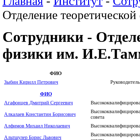
Главная
-
Институт
-
Сотр
Отделение теоретической
Сотрудники - Отдел
физики им. И.Е.Та
ФИО
Зыбин Кирилл Петрович
Руководитель
ФИО
Агафонцев Дмитрий Сергеевич
Высококвалифицирова
Высококвалифицирова
Алкалаев Константин Борисович
совета
Алфимов Михаил Николаевич
Высококвалифицирова
Высококвалифицирова
Альтшулер Борис Львович