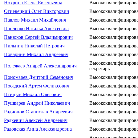
Нохрина Елена Евгеньевна
Высококвалифицирова
Огиевецкий Олег Викторович
Высококвалифицирова
Павлов Михаил Михайлович
Высококвалифицирова
Панченко Наталья Алексеевна
Высококвалифицирова
Панюков Сергей Владимирович
Высококвалифицирова
Пильник Николай Петрович
Высококвалифицирова
Поварнин Михаил Андреевич
Высококвалифицирова
Высококвалифицирова
Полежаев Андрей Александрович
секретарь
Пономарев Дмитрий Семёнович
Высококвалифицирова
Посадский Артем Феликсович
Высококвалифицирова
Птицын Михаил Олегович
Высококвалифицирова
Пушкарев Андрей Николаевич
Высококвалифицирова
Радионов Станислав Андреевич
Высококвалифицирова
Радкевич Алексей Андреевич
Высококвалифицирова
Радовская Анна Александровна
Высококвалифицирова
Высококвалифицирова