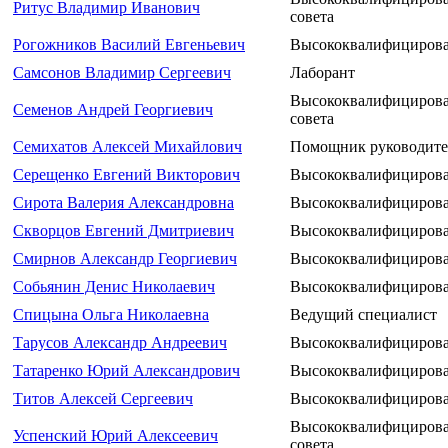
Ритус Владимир Иванович
совета
Рогожников Василий Евгеньевич
Высококвалифицирова
Самсонов Владимир Сергеевич
Лаборант
Высококвалифицирова
Семенов Андрей Георгиевич
совета
Семихатов Алексей Михайлович
Помощник руководител
Серещенко Евгений Викторович
Высококвалифицирова
Сирота Валерия Александровна
Высококвалифицирова
Скворцов Евгений Дмитриевич
Высококвалифицирова
Смирнов Александр Георгиевич
Высококвалифицирова
Собьянин Денис Николаевич
Высококвалифицирова
Спицына Ольга Николаевна
Ведущий специалист
Тарусов Александр Андреевич
Высококвалифицирова
Татаренко Юрий Александрович
Высококвалифицирова
Титов Алексей Сергеевич
Высококвалифицирова
Высококвалифицирова
Успенский Юрий Алексеевич
совета