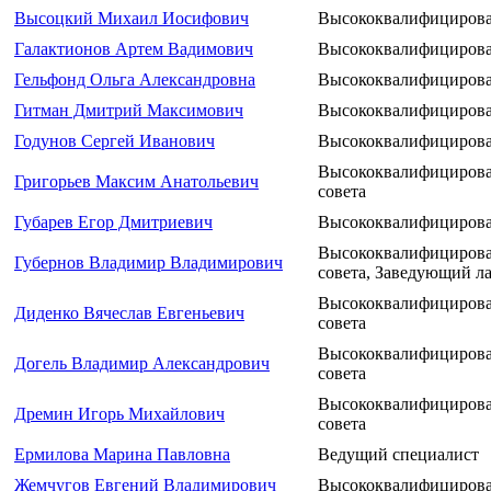
Высоцкий Михаил Иосифович
Высококвалифицирова
Галактионов Артем Вадимович
Высококвалифицирова
Гельфонд Ольга Александровна
Высококвалифицирова
Гитман Дмитрий Максимович
Высококвалифицирова
Годунов Сергей Иванович
Высококвалифицирова
Высококвалифицирова
Григорьев Максим Анатольевич
совета
Губарев Егор Дмитриевич
Высококвалифицирова
Высококвалифицирова
Губернов Владимир Владимирович
совета, Заведующий л
Высококвалифицирова
Диденко Вячеслав Евгеньевич
совета
Высококвалифицирова
Догель Владимир Александрович
совета
Высококвалифицирова
Дремин Игорь Михайлович
совета
Ермилова Марина Павловна
Ведущий специалист
Жемчугов Евгений Владимирович
Высококвалифицирова