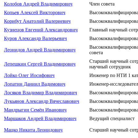
Колобов Андрей Владимирович
Член совета
Копьев Алексей Викторович
Высококвалифицирова
Корибут Анатолий Валериевич
Высококвалифицирова
Кузнецов Евгений Александрович
Главный научный сотр
Куров Александр Валерьевич
Высококвалифицирова
Высококвалифицирова
Леонидов Андрей Владимирович
совета
Старший научный сот
Лепешкин Сергей Владимирович
научный сотрудник
Лойко Олег Иосифович
Инженер по НТИ 1 ка
Лопатин Даниил Вадимович
Инженер-исследовате
Лосяков Владимир Владимирович
Высококвалифицирова
Лукьянов Александр Вячеславович
Высококвалифицирова
Мандрыгин Семён Иванович
Высококвалифицирова
Маршаков Андрей Владимирович
Ведущий специалист
Мацко Никита Леонидович
Старший научный сот