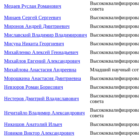
Высококвалифицирова
Мецаев Руслан Романович
совета
Минаев Сергей Сергеевич
Высококвалифицирова
Миронов Андрей Дмитриевич
Высококвалифицирова
Миславский Владимир Владимирович
Высококвалифицирова
Мисуна Никита Георгиевич
Высококвалифицирова
Михайленко Алексей Геннадьевич
Высококвалифицирова
Михайлов Евгений Александрович
Высококвалифицирова
Михайлова Анастасия Андреевна
Младший научный сот
Морошкина Анастасия Дмитриевна
Высококвалифицирова
Невзоров Роман Борисович
Высококвалифицирова
Высококвалифицирова
Нестеров Дмитрий Владиславович
совета
Высококвалифицирова
Нечитайло Владимир Александрович
совета
Никишов Анатолий Ильич
Высококвалифицирова
Новиков Виктор Александрович
Высококвалифицирова