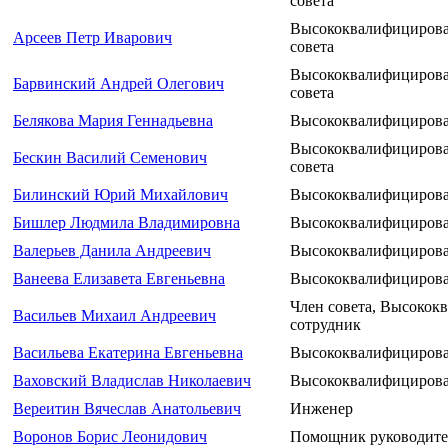
совета
Высококвалифицирова
Арсеев Петр Иварович
совета
Высококвалифицирова
Барвинский Андрей Олегович
совета
Белякова Мария Геннадьевна
Высококвалифицирова
Высококвалифицирова
Бескин Василий Семенович
совета
Билинский Юрий Михайлович
Высококвалифицирова
Бишлер Людмила Владимировна
Высококвалифицирова
Валерьев Данила Андреевич
Высококвалифицирова
Ванеева Елизавета Евгеньевна
Высококвалифицирова
Член совета, Высоко
Васильев Михаил Андреевич
сотрудник
Васильева Екатерина Евгеньевна
Высококвалифицирова
Ваховский Владислав Николаевич
Высококвалифицирова
Вереитин Вячеслав Анатольевич
Инженер
Воронов Борис Леонидович
Помощник руководител