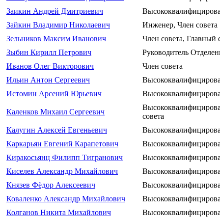
Заикин Андрей Дмитриевич
Высококвалифицирова
Зайкин Владимир Николаевич
Инженер, Член совета
Зельников Максим Иванович
Член совета, Главный 
Зыбин Кирилл Петрович
Руководитель Отделени
Иванов Олег Викторович
Член совета
Ильин Антон Сергеевич
Высококвалифицирова
Истомин Арсений Юрьевич
Высококвалифицирова
Высококвалифицирова
Каленков Михаил Сергеевич
совета
Калугин Алексей Евгеньевич
Высококвалифицирова
Каркарьян Евгений Карапетович
Высококвалифицирова
Киракосьянц Филипп Тигранович
Высококвалифицирова
Киселев Александр Михайлович
Высококвалифицирова
Князев Фёдор Алексеевич
Высококвалифицирова
Коваленко Александр Михайлович
Высококвалифицирова
Колганов Никита Михайлович
Высококвалифицирова