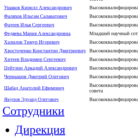
Ушаков Кирилл Александрович
Высококвалифицирова
Фаляхов Ильгам Салаватович
Высококвалифицирова
Фатеев Илья Сергеевич
Высококвалифицирова
Федяева Мария Александровна
Младший научный сот
Халилов Тимур Игоревич
Высококвалифицирова
Хвосточенко Константин Дмитриевич
Высококвалифицирова
Хитеев Владимир Сергеевич
Высококвалифицирова
Цейтлин Аркадий Александрович
Высококвалифицирова
Чернышов Дмитрий Олегович
Высококвалифицирова
Высококвалифицирова
Шабад Анатолий Ефимович
совета
Якупов Эдуард Олегович
Высококвалифицирова
Сотрудники
Дирекция