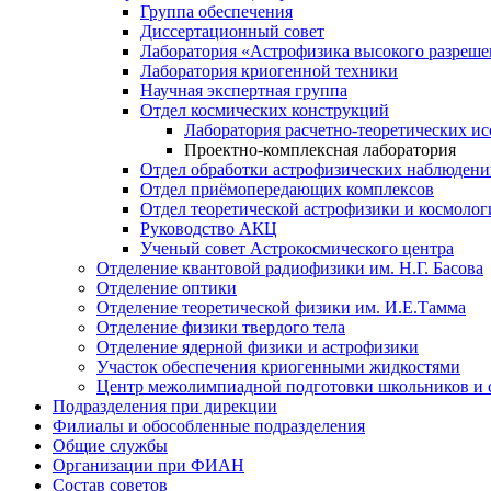
Группа обеспечения
Диссертационный совет
Лаборатория «Астрофизика высокого разреше
Лаборатория криогенной техники
Научная экспертная группа
Отдел космических конструкций
Лаборатория расчетно-теоретических и
Проектно-комплексная лаборатория
Отдел обработки астрофизических наблюден
Отдел приёмопередающих комплексов
Отдел теоретической астрофизики и космолог
Руководство АКЦ
Ученый совет Астрокосмического центра
Отделение квантовой радиофизики им. Н.Г. Басова
Отделение оптики
Отделение теоретической физики им. И.Е.Тамма
Отделение физики твердого тела
Отделение ядерной физики и астрофизики
Участок обеспечения криогенными жидкостями
Центр межолимпиадной подготовки школьников и 
Подразделения при дирекции
Филиалы и обособленные подразделения
Общие службы
Организации при ФИАН
Состав советов