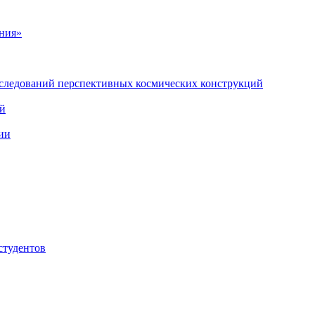
ния»
сследований перспективных космических конструкций
ий
ии
студентов