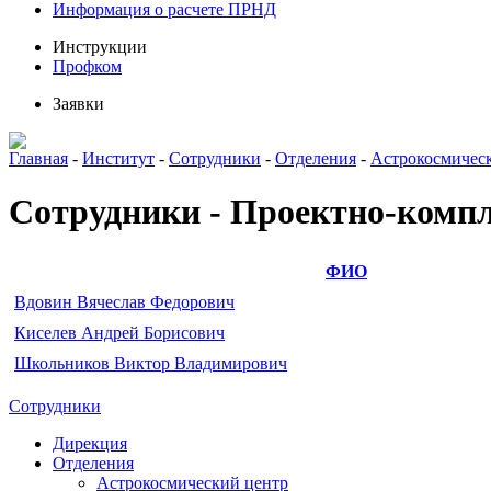
Информация о расчете ПРНД
Инструкции
Профком
Заявки
Главная
-
Институт
-
Сотрудники
-
Отделения
-
Астрокосмичес
Сотрудники - Проектно-компл
ФИО
Вдовин Вячеслав Федорович
Киселев Андрей Борисович
Школьников Виктор Владимирович
Сотрудники
Дирекция
Отделения
Астрокосмический центр