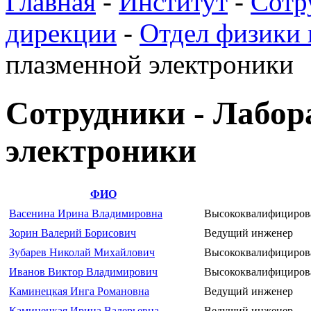
Главная
-
Институт
-
Сотр
дирекции
-
Отдел физики
плазменной электроники
Сотрудники - Лабор
электроники
ФИО
Васенина Ирина Владимировна
Высококвалифициров
Зорин Валерий Борисович
Ведущий инженер
Зубарев Николай Михайлович
Высококвалифициров
Иванов Виктор Владимирович
Высококвалифициров
Каминецкая Инга Романовна
Ведущий инженер
Каминецкая Ирина Валерьевна
Ведущий инженер