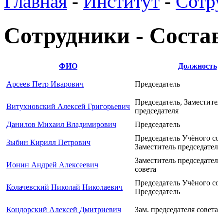
Главная
-
Институт
-
Сотр
Сотрудники - Состав
ФИО
Должность
Арсеев Петр Иварович
Председатель
Председатель, Заместите
Витухновский Алексей Григорьевич
председателя
Данилов Михаил Владимирович
Председатель
Председатель Учёного со
Зыбин Кирилл Петрович
Заместитель председател
Заместитель председате
Ионин Андрей Алексеевич
совета
Председатель Учёного со
Колачевский Николай Николаевич
Председатель
Кондорский Алексей Дмитриевич
Зам. председателя совета