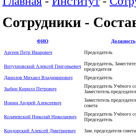
Главная
-
Институт
-
Сотр
Сотрудники - Состав
ФИО
Должность
Арсеев Петр Иварович
Председатель
Председатель, Заместите
Витухновский Алексей Григорьевич
председателя
Данилов Михаил Владимирович
Председатель
Председатель Учёного со
Зыбин Кирилл Петрович
Заместитель председател
Заместитель председате
Ионин Андрей Алексеевич
совета
Председатель Учёного со
Колачевский Николай Николаевич
Председатель
Кондорский Алексей Дмитриевич
Зам. председателя совета