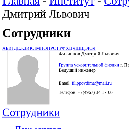
Главная
-
Институт
-
Сотр
Дмитрий Львович
Сотрудники
А
Б
В
Г
Д
Е
Ж
З
И
К
Л
М
Н
О
П
Р
С
Т
У
Ф
Х
Ц
Ч
Ш
Щ
Э
Ю
Я
Филиппов Дмитрий Львович
Группа ускорительной физики
г. Пр
Ведущий инженер
Email:
filippovdima@mail.ru
Телефон: +7(4967) 34-17-60
Сотрудники