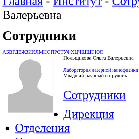
Главная
-
Институт
-
Сотр
Валерьевна
Сотрудники
А
Б
В
Г
Д
Е
Ж
З
И
К
Л
М
Н
О
П
Р
С
Т
У
Ф
Х
Ц
Ч
Ш
Щ
Э
Ю
Я
Польщикова Ольга Валерьевна
Лаборатория лазерной нанофизик
Младший научный сотрудник
Сотрудники
Дирекция
Отделения