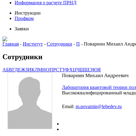
Информация о расчете ПРНД
Инструкции
Профком
Заявки
Главная
-
Институт
-
Сотрудники
-
П
-
Поварнин Михаил Андр
Сотрудники
А
Б
В
Г
Д
Е
Ж
З
И
К
Л
М
Н
О
П
Р
С
Т
У
Ф
Х
Ц
Ч
Ш
Щ
Э
Ю
Я
Поварнин Михаил Андреевич
Лаборатория квантовой теории по
Высококвалифицированный младш
Email:
m.povarnin@lebedev.ru