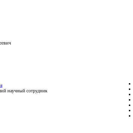
еевич
ля
ий научный сотрудник