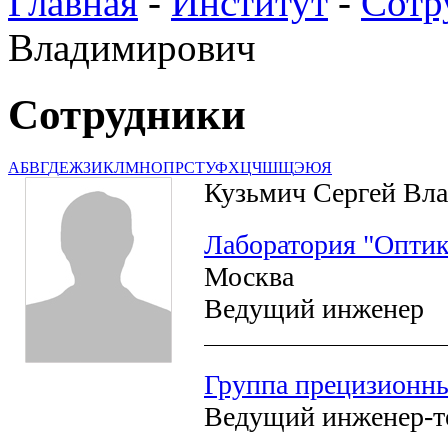
Главная
-
Институт
-
Сотр
Владимирович
Сотрудники
А
Б
В
Г
Д
Е
Ж
З
И
К
Л
М
Н
О
П
Р
С
Т
У
Ф
Х
Ц
Ч
Ш
Щ
Э
Ю
Я
Кузьмич Сергей Вл
Лаборатория "Оптик
Москва
Ведущий инженер
Группа прецизионны
Ведущий инженер-т