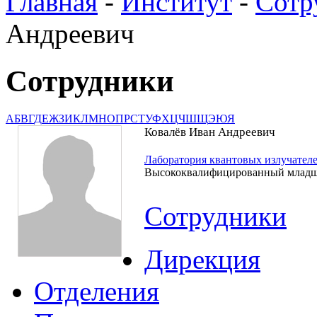
Главная
-
Институт
-
Сотр
Андреевич
Сотрудники
А
Б
В
Г
Д
Е
Ж
З
И
К
Л
М
Н
О
П
Р
С
Т
У
Ф
Х
Ц
Ч
Ш
Щ
Э
Ю
Я
Ковалёв Иван Андреевич
Лаборатория квантовых излучател
Высококвалифицированный младш
Сотрудники
Дирекция
Отделения