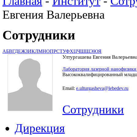
Главная
-
Институт
-
Сотр
Евгения Валерьевна
Сотрудники
А
Б
В
Г
Д
Е
Ж
З
И
К
Л
М
Н
О
П
Р
С
Т
У
Ф
Х
Ц
Ч
Ш
Щ
Э
Ю
Я
Ултургашева Евгения Валерьевн
Лаборатория лазерной нанофизик
Высококвалифицированный младш
Email:
e.ulturgasheva@lebedev.ru
Сотрудники
Дирекция