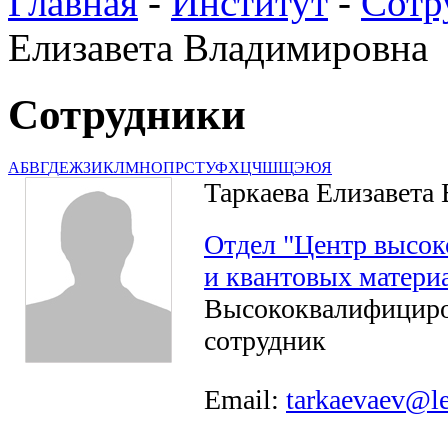
Главная
-
Институт
-
Сотр
Елизавета Владимировна
Сотрудники
А
Б
В
Г
Д
Е
Ж
З
И
К
Л
М
Н
О
П
Р
С
Т
У
Ф
Х
Ц
Ч
Ш
Щ
Э
Ю
Я
Таркаева Елизавета
Отдел "Центр высок
и квантовых материа
Высококвалифицир
сотрудник
Email:
tarkaevaev@le