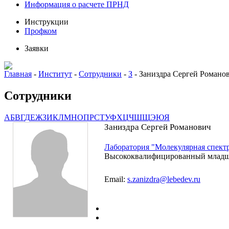
Информация о расчете ПРНД
Инструкции
Профком
Заявки
Главная
-
Институт
-
Сотрудники
-
З
-
Заниздра Сергей Романо
Сотрудники
А
Б
В
Г
Д
Е
Ж
З
И
К
Л
М
Н
О
П
Р
С
Т
У
Ф
Х
Ц
Ч
Ш
Щ
Э
Ю
Я
Заниздра Сергей Романович
Лаборатория "Молекулярная спект
Высококвалифицированный младш
Email:
s.zanizdra@lebedev.ru