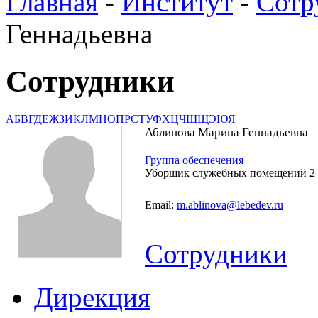
Главная
-
Институт
-
Сотр
Геннадьевна
Сотрудники
А
Б
В
Г
Д
Е
Ж
З
И
К
Л
М
Н
О
П
Р
С
Т
У
Ф
Х
Ц
Ч
Ш
Щ
Э
Ю
Я
Аблинова Марина Геннадьевна
Группа обеспечения
Уборщик служебных помещений 2 
Email:
m.ablinova@lebedev.ru
Сотрудники
Дирекция