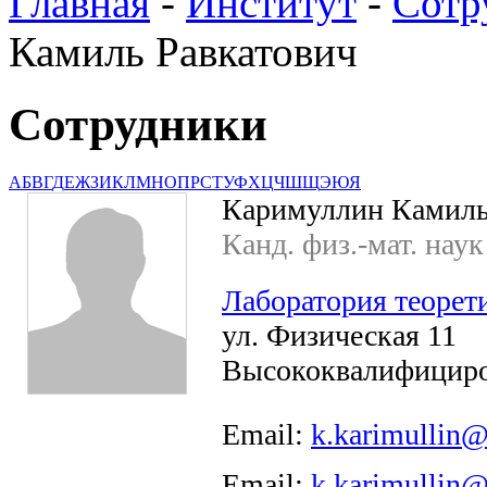
Главная
-
Институт
-
Сотр
Камиль Равкатович
Сотрудники
А
Б
В
Г
Д
Е
Ж
З
И
К
Л
М
Н
О
П
Р
С
Т
У
Ф
Х
Ц
Ч
Ш
Щ
Э
Ю
Я
Каримуллин Камиль
Канд. физ.-мат. наук
Лаборатория теорет
ул. Физическая 11
Высококвалифициро
Email:
k.karimullin@t
Email:
k.karimullin@t