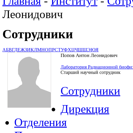
Главная
-
Институт
-
Сотр
Леонидович
Сотрудники
А
Б
В
Г
Д
Е
Ж
З
И
К
Л
М
Н
О
П
Р
С
Т
У
Ф
Х
Ц
Ч
Ш
Щ
Э
Ю
Я
Попов Антон Леонидович
Лаборатория Радиационной биофи
Старший научный сотрудник
Сотрудники
Дирекция
Отделения