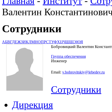
Главная
-
Институт
-
Сотр
Валентин Константинови
Сотрудники
А
Б
В
Г
Д
Е
Ж
З
И
К
Л
М
Н
О
П
Р
С
Т
У
Ф
Х
Ц
Ч
Ш
Щ
Э
Ю
Я
Бобровицкий Валентин Констан
Группа обеспечения
Инженер
Email:
v.bobrovitskiy@lebedev.ru
Сотрудники
Дирекция