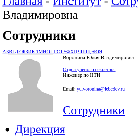
Главная
-
Институт
-
Сотр
Владимировна
Сотрудники
А
Б
В
Г
Д
Е
Ж
З
И
К
Л
М
Н
О
П
Р
С
Т
У
Ф
Х
Ц
Ч
Ш
Щ
Э
Ю
Я
Воронина Юлия Владимировна
Отдел ученого секретаря
Инженер по НТИ
Email:
yu.voronina@lebedev.ru
Сотрудники
Дирекция