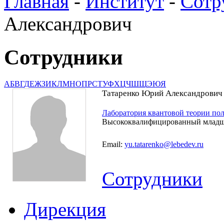
Главная
-
Институт
-
Сотр
Александрович
Сотрудники
А
Б
В
Г
Д
Е
Ж
З
И
К
Л
М
Н
О
П
Р
С
Т
У
Ф
Х
Ц
Ч
Ш
Щ
Э
Ю
Я
Татаренко Юрий Александрович
Лаборатория квантовой теории по
Высококвалифицированный младш
Email:
yu.tatarenko@lebedev.ru
Сотрудники
Дирекция